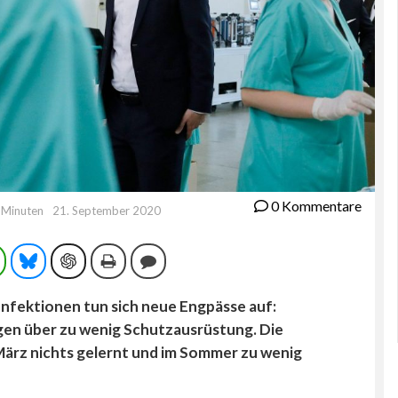
0 Kommentare
3 Minuten
21. September 2020
ram
WhatsApp
Bluesky
ChatGPT
Drucken
Kommentieren
Infektionen tun sich neue Engpässe auf:
gen über zu wenig Schutzausrüstung. Die
ärz nichts gelernt und im Sommer zu wenig