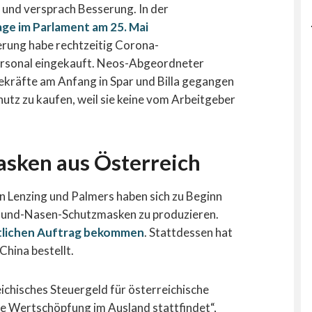
und versprach Besserung. In der
age im Parlament am 25. Mai
erung habe rechtzeitig Corona-
Personal eingekauft. Neos-Abgeordneter
gekräfte am Anfang in Spar und Billa gegangen
utz zu kaufen, weil sie keine vom Arbeitgeber
sken aus Österreich
n Lenzing und Palmers haben sich zu Beginn
und-Nasen-Schutzmasken zu produzieren.
tlichen Auftrag bekommen
. Stattdessen hat
hina bestellt.
chisches Steuergeld für österreichische
e Wertschöpfung im Ausland stattfindet“,