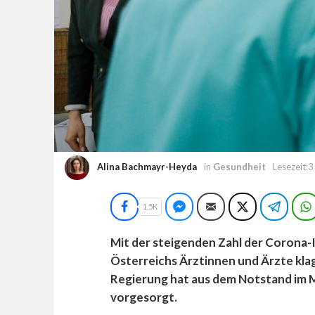
Alina Bachmayr-Heyda
in
Gesundheit
Lesezeit:
Facebook
Facebook Messenger
E-Mail
Twitter
Teleg
1.5K
Mit der steigenden Zahl der Corona-
Österreichs Ärztinnen und Ärzte kla
Regierung hat aus dem Notstand im M
vorgesorgt.