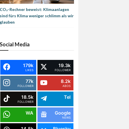
CO₂-Rechner beweist: Klimaanlagen
sind fürs Klima weniger schlimm als wir
glauben
Social Media
179k
19.3k
LIKES
FOLLOWER
77k
8.2k
FOLLOWER
ABOS
18.5k
Tel
FOLLOWER
WA
Google
NEWS
14.5k
Bluesky