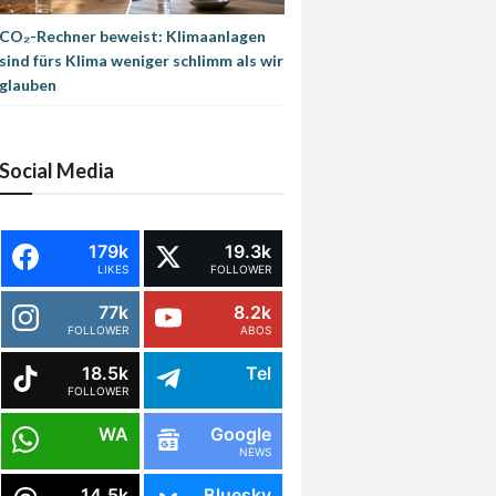
CO₂-Rechner beweist: Klimaanlagen
sind fürs Klima weniger schlimm als wir
glauben
Social Media
179k
19.3k
LIKES
FOLLOWER
77k
8.2k
FOLLOWER
ABOS
18.5k
Tel
FOLLOWER
WA
Google
NEWS
14.5k
Bluesky