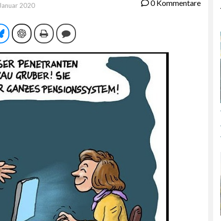
0 Kommentare
 Januar 2020
tsApp
Bluesky
ChatGPT
Drucken
Kommentieren