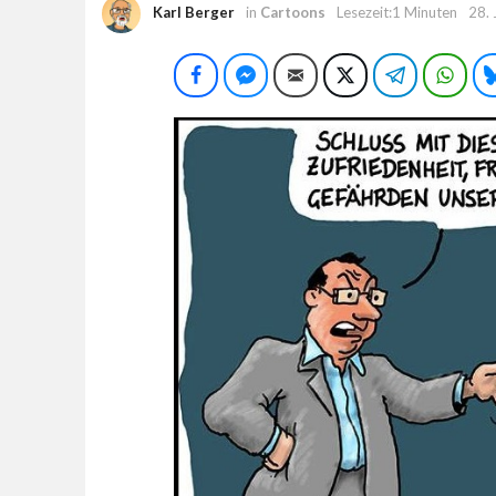
Karl Berger
in
Cartoons
Lesezeit:1 Minuten
28.
Facebook
Facebook Messenger
E-Mail
Twitter
Telegram
Wha