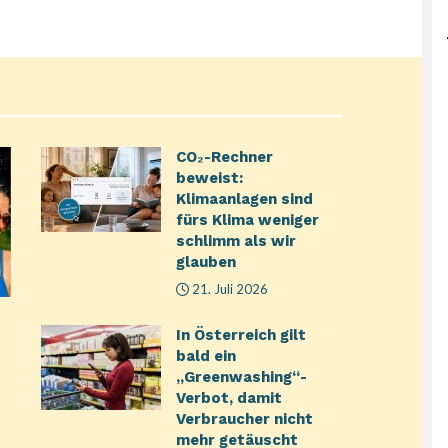
CO₂-Rechner
beweist:
Klimaanlagen sind
fürs Klima weniger
schlimm als wir
glauben
21. Juli 2026
In Österreich gilt
bald ein
„Greenwashing“-
Verbot, damit
Verbraucher nicht
mehr getäuscht