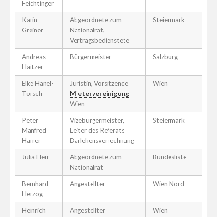
Feichtinger
Karin
Abgeordnete zum
Steiermark
Greiner
Nationalrat,
Vertragsbedienstete
Andreas
Bürgermeister
Salzburg
Haitzer
Elke Hanel-
Juristin, Vorsitzende
Wien
Torsch
Mietervereinigung
Wien
Peter
Vizebürgermeister,
Steiermark
Manfred
Leiter des Referats
Harrer
Darlehensverrechnung
Julia Herr
Abgeordnete zum
Bundesliste
Nationalrat
Bernhard
Angestellter
Wien Nord
Herzog
Heinrich
Angestellter
Wien