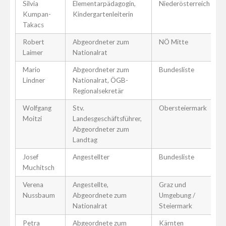
Silvia
Elementarpädagogin,
Niederösterreich
Kumpan-
Kindergartenleiterin
Takacs
Robert
Abgeordneter zum
NÖ Mitte
Laimer
Nationalrat
Mario
Abgeordneter zum
Bundesliste
Lindner
Nationalrat, ÖGB-
Regionalsekretär
Wolfgang
Stv.
Obersteiermark
Moitzi
Landesgeschäftsführer,
Abgeordneter zum
Landtag
Josef
Angestellter
Bundesliste
Muchitsch
Verena
Angestellte,
Graz und
Nussbaum
Abgeordnete zum
Umgebung /
Nationalrat
Steiermark
Petra
Abgeordnete zum
Kärnten