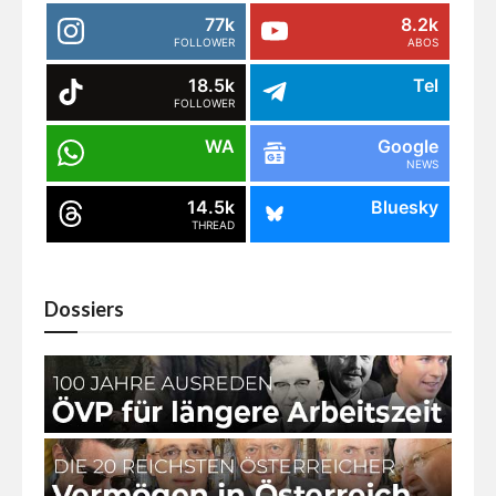
77k
8.2k
FOLLOWER
ABOS
18.5k
Tel
FOLLOWER
WA
Google
NEWS
14.5k
Bluesky
THREAD
Dossiers