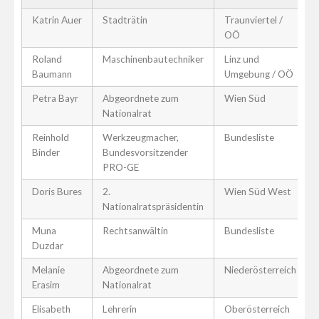
Katrin Auer
Stadträtin
Traunviertel /
OÖ
Roland
Maschinenbautechniker
Linz und
Baumann
Umgebung / OÖ
Petra Bayr
Abgeordnete zum
Wien Süd
Nationalrat
Reinhold
Werkzeugmacher,
Bundesliste
Binder
Bundesvorsitzender
PRO-GE
Doris Bures
2.
Wien Süd West
Nationalratspräsidentin
Muna
Rechtsanwältin
Bundesliste
Duzdar
Melanie
Abgeordnete zum
Niederösterreich
Erasim
Nationalrat
Elisabeth
Lehrerin
Oberösterreich