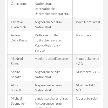
Oberrauner
Nationalrat,
internationale
Unternehmensberaterin
Christian
Abgeordneter zum
Wien Nord West
Oxonitsch
Nationalrat
Antonio
Kulturvermittler,
Vorarlberg
Della Rossa
politischer Berater,
Public-Relations-
Berater
Manfred
Magistratsbediensteter
Hausruckviertel
Sams
/ OÖ
Sabine
Abgeordnete zum
Mühlviertel / OÖ
Schatz
Nationalrat
Alois
Abgeordneter zum
Mostviertel /
Schroll
Nationalrat
NÖ
Michael
Landesgeschäftsführer,
Oberösterreich
Seemayer
Abgeordneter zum