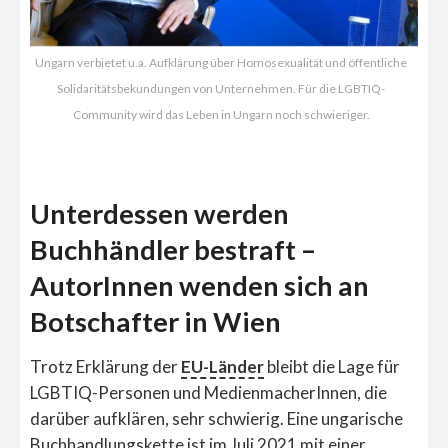
Ungarn verbietet u.a. Aufklärung über Homosexualität und öffentliche
Solidaritätsbekundungen von Unternehmen. Für die LGBTIQ-
Community wird das Leben in Ungarn noch schwieriger.
Unterdessen werden
Buchhändler bestraft –
AutorInnen wenden sich an
Botschafter in Wien
Trotz Erklärung der
EU-Länder
bleibt die Lage für
LGBTIQ-Personen und MedienmacherInnen, die
darüber aufklären, sehr schwierig. Eine ungarische
Buchhandlungskette ist im Juli 2021 mit einer