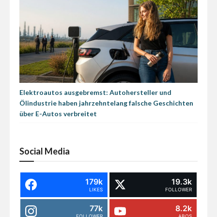
Elektroautos ausgebremst: Autohersteller und
Ölindustrie haben jahrzehntelang falsche Geschichten
über E-Autos verbreitet
Social Media
179k
19.3k
LIKES
FOLLOWER
77k
8.2k
FOLLOWER
ABOS