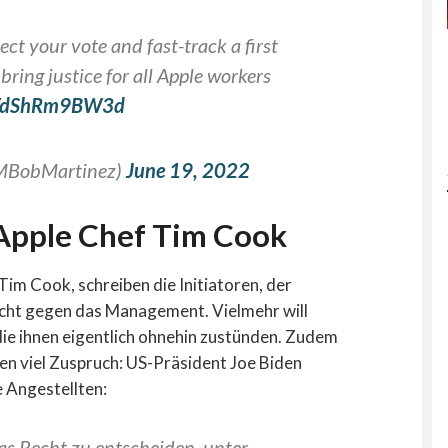
ect your vote and fast-track a first
ring justice for all Apple workers
co/dShRm9BW3d
AMBobMartinez)
June 19, 2022
n Apple Chef Tim Cook
im Cook, schreiben die Initiatoren, der
nicht gegen das Management. Vielmehr will
ie ihnen eigentlich ohnehin zustünden. Zudem
en viel Zuspruch:
US-Präsident Joe Biden
ie Angestellten:
s Recht zu entscheiden, unter