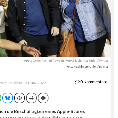
Apple Gewerkschaft Towson (Foto: Machinists Union/Twitter)
Foto: Machinists Union/Twitter
0 Kommentare
zeit:3 Minuten
23. Juni 2022
ram
WhatsApp
Bluesky
ChatGPT
Drucken
Kommentieren
ch die Beschäftigten eines Apple-Stores