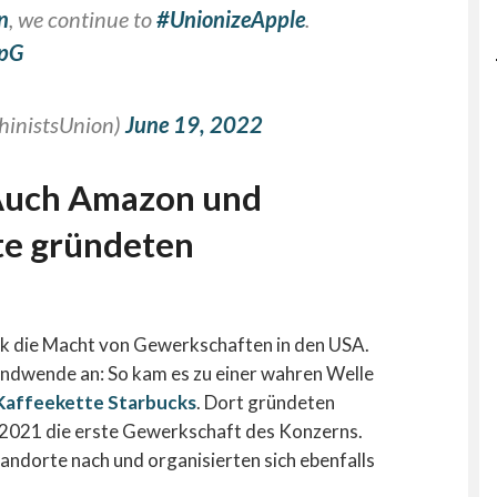
n
, we continue to
#UnionizeApple
.
RpG
hinistsUnion)
June 19, 2022
Auch Amazon und
te gründeten
nk die Macht von Gewerkschaften in den USA.
rendwende an: So kam es zu einer wahren Welle
Kaffeekette Starbucks
. Dort gründeten
r 2021 die erste Gewerkschaft des Konzerns.
andorte nach und organisierten sich ebenfalls