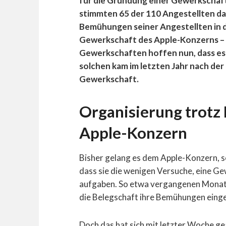
für die Gründung einer Gewerkschaft 
stimmten 65 der 110 Angestellten daf
Bemühungen seiner Angestellten in di
Gewerkschaft des Apple-Konzerns – 
Gewerkschaften hoffen nun, dass e
solchen kam im letzten Jahr nach de
Gewerkschaft.
Organisierung trotz
Apple-Konzern
Bisher gelang es dem Apple-Konzern, s
dass sie die wenigen Versuche, eine Ge
aufgaben. So etwa vergangenen Monat 
die Belegschaft ihre Bemühungen einge
Doch das hat sich mit letzter Woche g