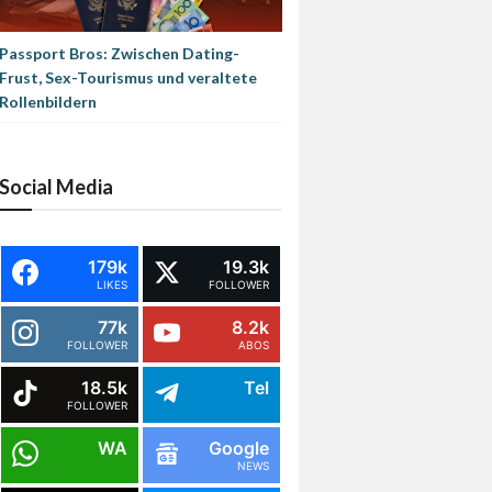
Passport Bros: Zwischen Dating-
Frust, Sex-Tourismus und veraltete
Rollenbildern
Social Media
179k
19.3k
LIKES
FOLLOWER
77k
8.2k
FOLLOWER
ABOS
18.5k
Tel
FOLLOWER
WA
Google
NEWS