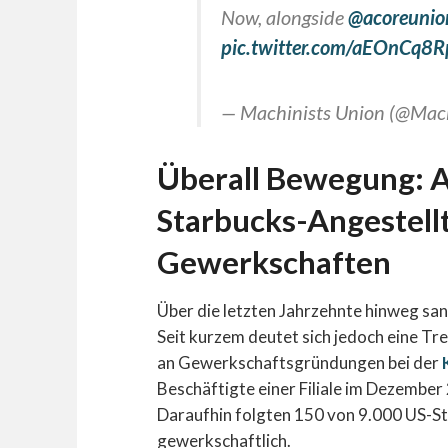
Now, alongside
@acoreunio
pic.twitter.com/aEOnCq8
— Machinists Union (@Mac
Überall Bewegung: 
Starbucks-Angestell
Gewerkschaften
Über die letzten Jahrzehnte hinweg sa
Seit kurzem deutet sich jedoch eine T
an Gewerkschaftsgründungen bei der
Beschäftigte einer Filiale im Dezembe
Daraufhin folgten 150 von 9.000 US-St
gewerkschaftlich.