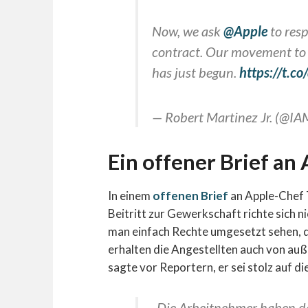
Now, we ask
@Apple
to resp
contract. Our movement to b
has just begun.
https://t.
— Robert Martinez Jr. (@I
Ein offener Brief a
In einem
offenen Brief
an Apple-Chef T
Beitritt zur Gewerkschaft richte sich 
man einfach Rechte umgesetzt sehen, d
erhalten die Angestellten auch von auß
sagte vor Reportern, er sei stolz auf d
„Die Arbeitnehmer haben da