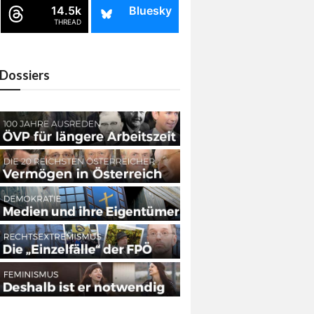
14.5k
Bluesky
THREAD
Dossiers