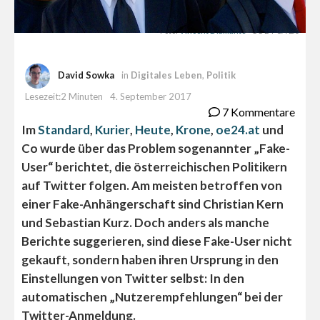
Foto:
Vincent Diamante
- CC BY-SA 2.0
David Sowka
in
Digitales Leben
,
Politik
Lesezeit:2 Minuten
4. September 2017
7 Kommentare
Im
Standard
,
Kurier
,
Heute
,
Krone
,
oe24.at
und
Co wurde über das Problem sogenannter „Fake-
User“ berichtet, die österreichischen Politikern
auf Twitter folgen. Am meisten betroffen von
einer Fake-Anhängerschaft sind Christian Kern
und Sebastian Kurz. Doch anders als manche
Berichte suggerieren, sind diese Fake-User nicht
gekauft, sondern haben ihren Ursprung in den
Einstellungen von Twitter selbst: In den
automatischen „Nutzerempfehlungen“ bei der
Twitter-Anmeldung.