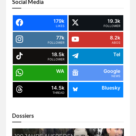
Social Media
179k
19.3k
LIKES
FOLLOWER
77k
8.2k
FOLLOWER
ABOS
18.5k
Tel
FOLLOWER
WA
Google
NEWS
14.5k
Bluesky
THREAD
Dossiers