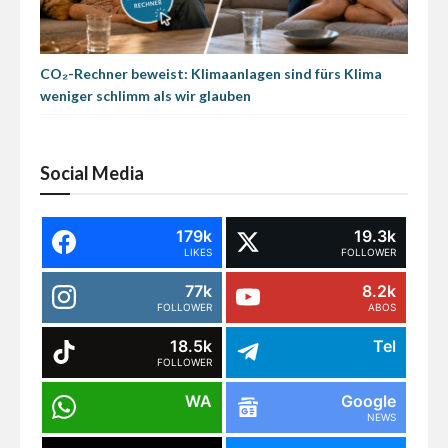
CO₂-Rechner beweist: Klimaanlagen sind fürs Klima
weniger schlimm als wir glauben
Social Media
179k
19.3k
LIKES
FOLLOWER
77k
8.2k
FOLLOWER
ABOS
18.5k
Tel
FOLLOWER
WA
Google
NEWS