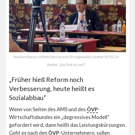
Norbert Bauer ist Betriebsrat und Christgewerkschafter (FCG). Er
findet: „Die Zeit ist reif!“
„Früher hieß Reform noch
Verbesserung, heute heißt es
Sozialabbau“
Wenn von Seiten des AMS und des
ÖVP
-
Wirtschaftsbundes ein „degressives Modell“
gefordert wird, dann heißt das Leistungskürzungen.
Geht es nach den
ÖVP
-Unternehmern, sollen