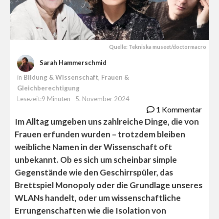
Quelle: Tekniska museet/doctormacro
Sarah Hammerschmid
in
Bildung & Wissenschaft
,
Frauen &
Gleichberechtigung
Lesezeit:9 Minuten
5. November 2024
1 Kommentar
Im Alltag umgeben uns zahlreiche Dinge, die von
Frauen erfunden wurden – trotzdem bleiben
weibliche Namen in der Wissenschaft oft
unbekannt. Ob es sich um scheinbar simple
Gegenstände wie den Geschirrspüler, das
Brettspiel Monopoly oder die Grundlage unseres
WLANs handelt, oder um wissenschaftliche
Errungenschaften wie die Isolation von