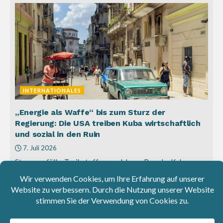
INTERNATIONALES
„Energie als Waffe“ bis zum Sturz der
Regierung: Die USA treiben Kuba wirtschaftlich
und sozial in den Ruin
7. Juli 2026
Stromausfälle, Treibstoffmangel, leere Regale: Kuba
steckt in einer dramatischen Versorgungskrise. Der
Politikwissenschaftler Bert Hoffmann erklärt im Interview,
warum die US-Politik...
Gerald Knaus: Abkommen mit sicheren