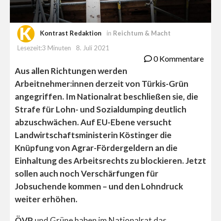
Kontrast Redaktion
in
Reichtum & Macht
Lesezeit:3 Minuten
8. Juli 2021
0 Kommentare
Aus allen Richtungen werden
Arbeitnehmer:innen derzeit von Türkis-Grün
angegriffen. Im Nationalrat beschließen sie, die
Strafe für Lohn- und Sozialdumping deutlich
abzuschwächen. Auf EU-Ebene versucht
Landwirtschaftsministerin Köstinger die
Knüpfung von Agrar-Fördergeldern an die
Einhaltung des Arbeitsrechts zu blockieren. Jetzt
sollen auch noch Verschärfungen für
Jobsuchende kommen – und den Lohndruck
weiter erhöhen.
ÖVP
und Grüne haben im Nationalrat das