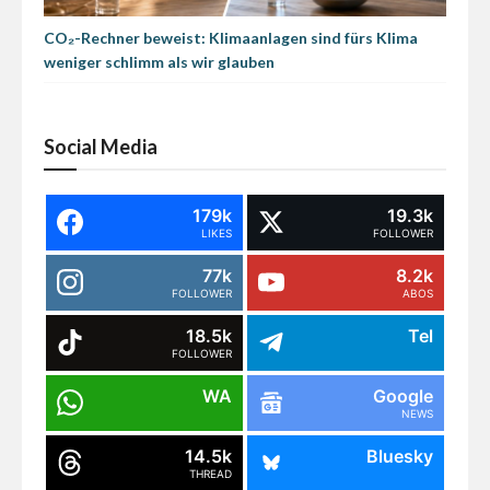
CO₂-Rechner beweist: Klimaanlagen sind fürs Klima
weniger schlimm als wir glauben
Social Media
179k
19.3k
LIKES
FOLLOWER
77k
8.2k
FOLLOWER
ABOS
18.5k
Tel
FOLLOWER
WA
Google
NEWS
14.5k
Bluesky
THREAD