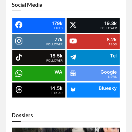
Social Media
179k
19.3k
LIKES
FOLLOWER
77k
8.2k
FOLLOWER
ABOS
18.5k
Tel
FOLLOWER
WA
Google
NEWS
14.5k
Bluesky
THREAD
Dossiers