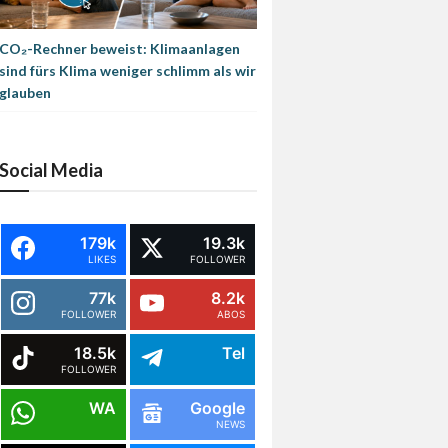
CO₂-Rechner beweist: Klimaanlagen
sind fürs Klima weniger schlimm als wir
glauben
Social Media
179k
19.3k
LIKES
FOLLOWER
77k
8.2k
FOLLOWER
ABOS
18.5k
Tel
FOLLOWER
WA
Google
NEWS