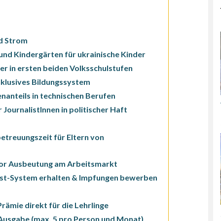
nd Strom
und Kindergärten für ukrainische Kinder
r in ersten beiden Volksschulstufen
inklusives Bildungssystem
nanteils in technischen Berufen
 JournalistInnen in politischer Haft
treuungszeit für Eltern von
 vor Ausbeutung am Arbeitsmarkt
st-System erhalten & Impfungen bewerben
rämie direkt für die Lehrlinge
Ausgabe (max. 5 pro Person und Monat)