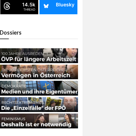
14.5k
Bluesky
THREAD
Dossiers