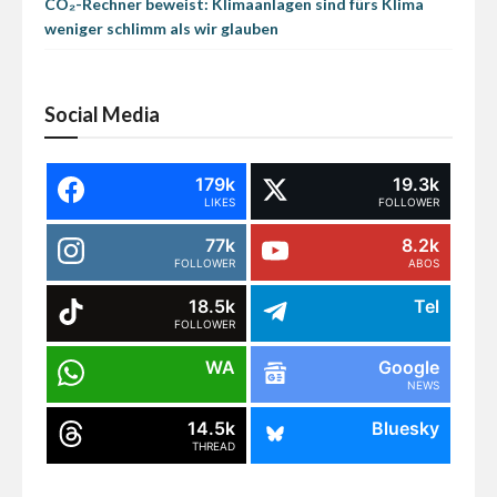
CO₂-Rechner beweist: Klimaanlagen sind fürs Klima
weniger schlimm als wir glauben
Social Media
179k
19.3k
LIKES
FOLLOWER
77k
8.2k
FOLLOWER
ABOS
18.5k
Tel
FOLLOWER
WA
Google
NEWS
14.5k
Bluesky
THREAD