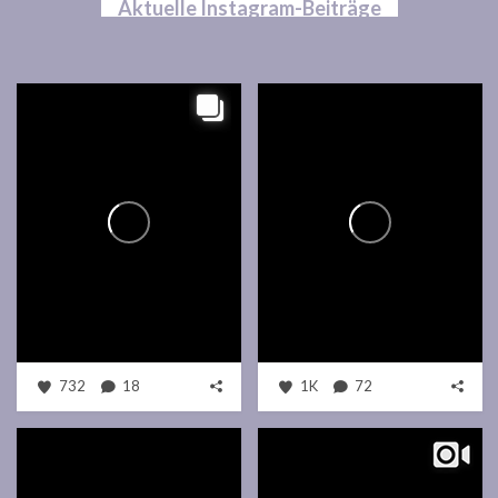
Aktuelle Instagram-Beiträge
732
18
1K
72