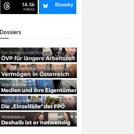
14.5k
Bluesky
THREAD
Dossiers