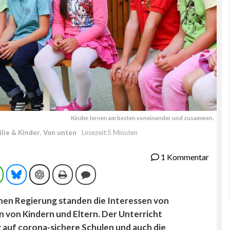
Kinder lernen am besten voneinander und zusammen.
ilie & Kinder
,
Von unten
Lesezeit:5 Minuten
1 Kommentar
ram
WhatsApp
Bluesky
ChatGPT
Drucken
Kommentieren
schen Regierung standen die Interessen von
n von Kindern und Eltern. Der Unterricht
auf corona-sichere Schulen und auch die