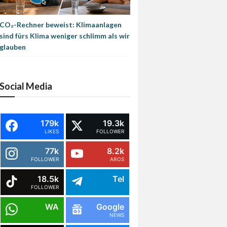
CO₂-Rechner beweist: Klimaanlagen
sind fürs Klima weniger schlimm als wir
glauben
Social Media
179k
19.3k
LIKES
FOLLOWER
77k
8.2k
FOLLOWER
ABOS
18.5k
Tel
FOLLOWER
WA
Google
NEWS