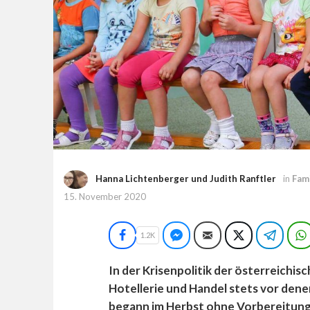
Hanna Lichtenberger und Judith Ranftler
in
Fam
15. November 2020
Facebook
Facebook Messenger
E-Mail
Twitter
Teleg
1.2K
In der Krisenpolitik der österreichi
Hotellerie und Handel stets vor dene
begann im Herbst ohne Vorbereitung 