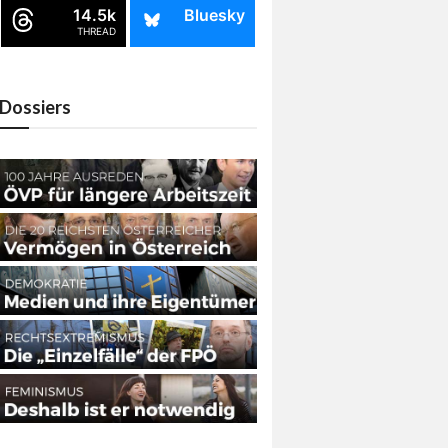
14.5k
Bluesky
THREAD
Dossiers