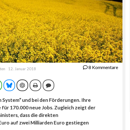
8 Kommentare
uten
12. Januar 2018
ram
WhatsApp
Bluesky
ChatGPT
Drucken
Kommentieren
im System“ und bei den Förderungen. Ihre
 für 170.000 neue Jobs. Zugleich zeigt der
isters, dass die direkten
uro auf zwei Milliarden Euro gestiegen