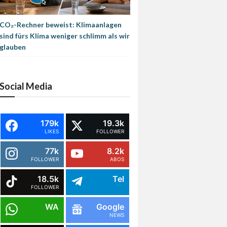
CO₂-Rechner beweist: Klimaanlagen
sind fürs Klima weniger schlimm als wir
glauben
Social Media
179k
19.3k
LIKES
FOLLOWER
77k
8.2k
FOLLOWER
ABOS
18.5k
Tel
FOLLOWER
WA
Google
NEWS