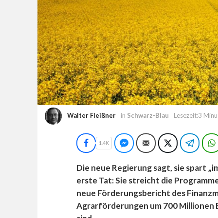
Walter Fleißner
in
Schwarz-Blau
Lesezeit:3 Min
Facebook
Facebook Messenger
E-Mail
Twitter
Teleg
1.4K
Die neue Regierung sagt, sie spart „
erste Tat: Sie streicht die Programme
neue Förderungsbericht des Finanzmin
Agrarförderungen um 700 Millionen E