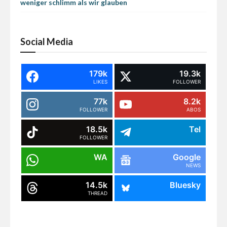
weniger schlimm als wir glauben
Social Media
179k
19.3k
LIKES
FOLLOWER
77k
8.2k
FOLLOWER
ABOS
18.5k
Tel
FOLLOWER
WA
Google
NEWS
14.5k
Bluesky
THREAD