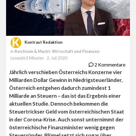
Kontrast Redaktion
in
Reichtum & Macht
,
Wirtschaft und Finanzen
Lesezeit:3 Minuten
2. Juli 2020
2 Kommentare
Jährlich verschieben Österreichs Konzerne vier
Milliarden Dollar Gewinn in Niedrigsteuerländer,
Österreich entgehen dadurch zumindest 1
Milliarde an Steuern – das ist das Ergebnis einer
aktuellen Studie. Dennoch bekommen die
Steuertrickser Geld vom österreichischen Staat
in der Corona-Krise. Auch sonst unternimmt der
österreichische Finanzminister wenig gegen
Steuersünder. Blümel setzt sich sogar über