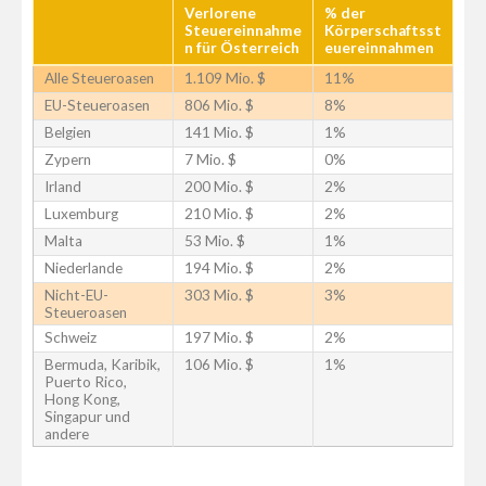
Verlorene
% der
Steuereinnahme
Körperschaftsst
n für Österreich
euereinnahmen
Alle Steueroasen
1.109 Mio. $
11%
EU-Steueroasen
806 Mio. $
8%
Belgien
141 Mio. $
1%
Zypern
7 Mio. $
0%
Irland
200 Mio. $
2%
Luxemburg
210 Mio. $
2%
Malta
53 Mio. $
1%
Niederlande
194 Mio. $
2%
Nicht-EU-
303 Mio. $
3%
Steueroasen
Schweiz
197 Mio. $
2%
Bermuda, Karibik,
106 Mio. $
1%
Puerto Rico,
Hong Kong,
Singapur und
andere