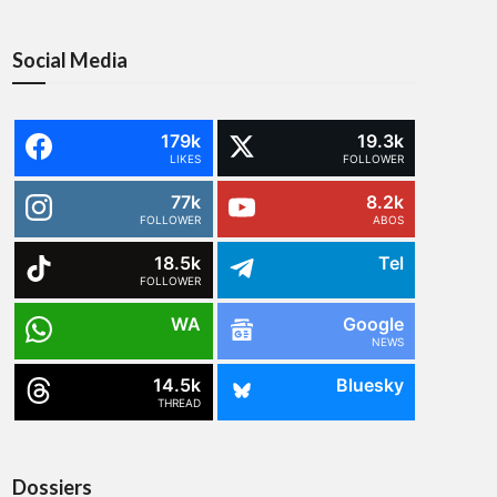
Social Media
179k
19.3k
LIKES
FOLLOWER
77k
8.2k
FOLLOWER
ABOS
18.5k
Tel
FOLLOWER
WA
Google
NEWS
14.5k
Bluesky
THREAD
Dossiers