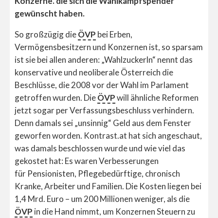
Konzerne. die sich die Wahlkampfspender
gewünscht haben.
So großzügig die
ÖVP
bei Erben,
Vermögensbesitzern und Konzernen ist, so sparsam
ist sie bei allen anderen: „Wahlzuckerln“ nennt das
konservative und neoliberale Österreich die
Beschlüsse, die 2008 vor der Wahl im Parlament
getroffen wurden. Die
ÖVP
will ähnliche Reformen
jetzt sogar per Verfassungsbeschluss verhindern.
Denn damals sei „unsinnig“ Geld aus dem Fenster
geworfen worden. Kontrast.at hat sich angeschaut,
was damals beschlossen wurde und wie viel das
gekostet hat: Es waren Verbesserungen
für Pensionisten, Pflegebedürftige, chronisch
Kranke, Arbeiter und Familien. Die Kosten liegen bei
1,4 Mrd. Euro – um 200 Millionen weniger, als die
ÖVP
in die Hand nimmt, um Konzernen Steuern zu