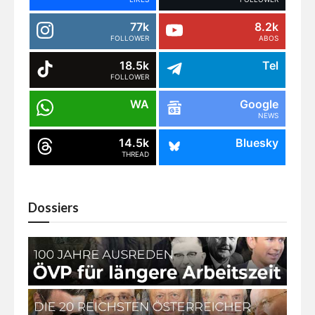
77k
8.2k
FOLLOWER
ABOS
18.5k
Tel
FOLLOWER
WA
Google
NEWS
14.5k
Bluesky
THREAD
Dossiers