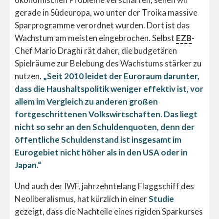
gerade in Südeuropa, wo unter der Troika massive
Sparprogramme verordnet wurden. Dort ist das
Wachstum am meisten eingebrochen. Selbst
EZB
-
Chef Mario Draghi rät daher, die budgetären
Spielräume zur Belebung des Wachstums stärker zu
nutzen.
„Seit 2010 leidet der Euroraum darunter,
dass die Haushaltspolitik weniger effektiv ist, vor
allem im Vergleich zu anderen großen
fortgeschrittenen Volkswirtschaften. Das liegt
nicht so sehr an den Schuldenquoten, denn der
öffentliche Schuldenstand ist insgesamt im
Eurogebiet nicht höher als in den USA oder in
Japan.“
Und auch der IWF, jahrzehntelang Flaggschiff des
Neoliberalismus, hat kürzlich in einer
Studie
gezeigt, dass die Nachteile eines rigiden Sparkurses