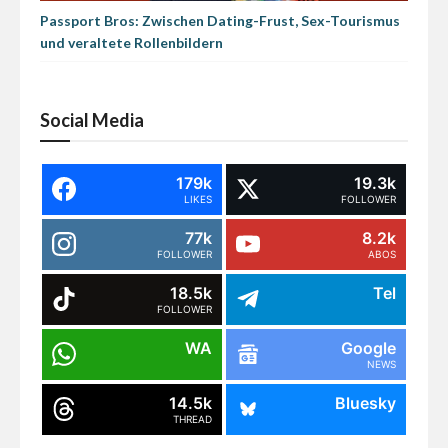
Passport Bros: Zwischen Dating-Frust, Sex-Tourismus
und veraltete Rollenbildern
Social Media
179k
19.3k
LIKES
FOLLOWER
77k
8.2k
FOLLOWER
ABOS
18.5k
Tel
FOLLOWER
WA
Google
NEWS
14.5k
Bluesky
THREAD