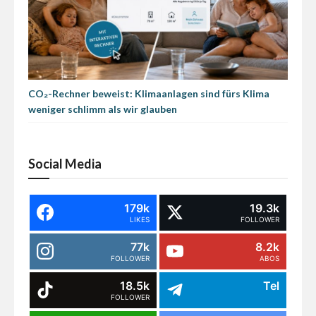
CO₂-Rechner beweist: Klimaanlagen sind fürs Klima
weniger schlimm als wir glauben
Social Media
179k
19.3k
LIKES
FOLLOWER
77k
8.2k
FOLLOWER
ABOS
18.5k
Tel
FOLLOWER