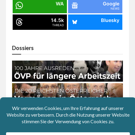
WA
Google
NEWS
14.5k
Bluesky
THREAD
Dossiers