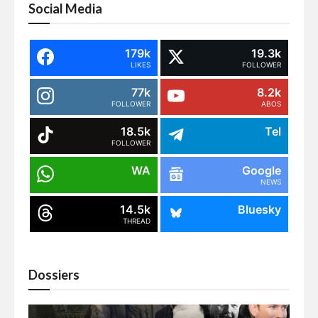
Social Media
179k
19.3k
LIKES
FOLLOWER
77k
8.2k
FOLLOWER
ABOS
18.5k
Tel
FOLLOWER
WA
Google
NEWS
14.5k
Bluesky
THREAD
Dossiers