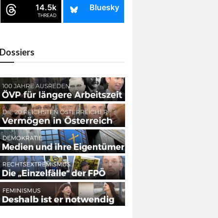
14.5k
Bluesky
THREAD
Dossiers