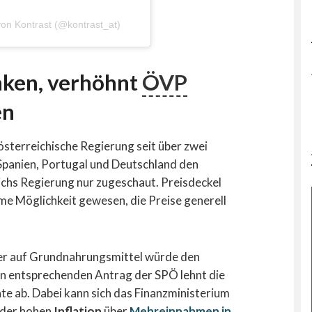
 von Kontrast (@kontrast_at)
enken, verhöhnt
ÖVP
en
 österreichische Regierung seit über zwei
 Spanien, Portugal und Deutschland den
ichs Regierung nur zugeschaut. Preisdeckel
me Möglichkeit gewesen, die Preise generell
er auf Grundnahrungsmittel würde den
den entsprechenden Antrag der SPÖ lehnt die
te ab. Dabei kann sich das Finanzministerium
 der hohen
Inflation
über
Mehreinnahmen in