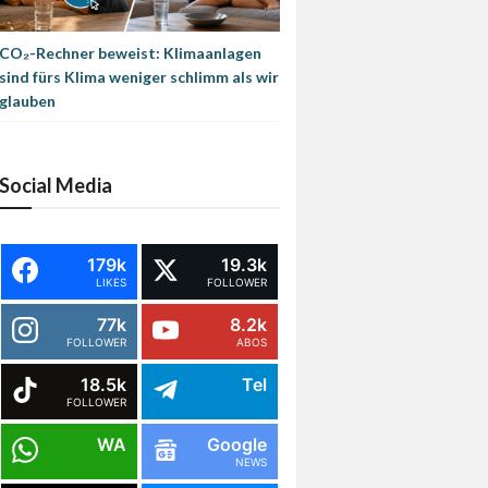
CO₂-Rechner beweist: Klimaanlagen
sind fürs Klima weniger schlimm als wir
glauben
Social Media
179k
19.3k
LIKES
FOLLOWER
77k
8.2k
FOLLOWER
ABOS
18.5k
Tel
FOLLOWER
WA
Google
NEWS