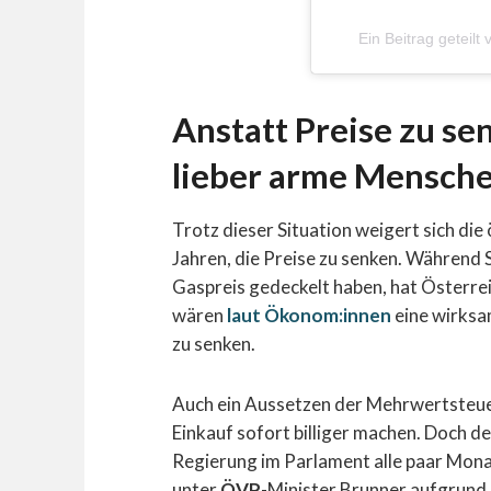
Ein Beitrag geteilt
Anstatt Preise zu s
lieber arme Mensch
Trotz dieser Situation weigert sich die
Jahren, die Preise zu senken. Während
Gaspreis gedeckelt haben, hat Österre
wären
laut Ökonom:innen
eine wirksa
zu senken.
Auch ein Aussetzen der Mehrwertsteu
Einkauf sofort billiger machen. Doch 
Regierung im Parlament alle paar Mona
unter
ÖVP
-Minister Brunner aufgrund