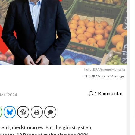
Foto: BKA/eigene Montage
Foto: BKA/eigene Montage
1 Kommentar
 Mai 2024
ram
WhatsApp
Bluesky
ChatGPT
Drucken
Kommentieren
ht, merkt man es: Für die günstigsten