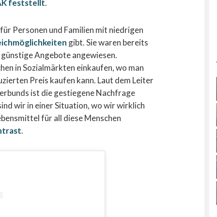
AK feststellt
.
 für Personen und Familien mit niedrigen
ichmöglichkeiten
gibt. Sie waren bereits
d günstige Angebote angewiesen.
hen in Sozialmärkten einkaufen, wo man
zierten Preis kaufen kann. Laut dem Leiter
erbunds ist die gestiegene Nachfrage
nd wir in einer Situation, wo wir wirklich
ensmittel für all diese Menschen
ntrast
.