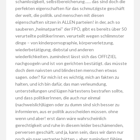
schamlosigkeit, selbstbereicherung…… das sind doch die
perfekten eigenschaften für das schmutzigste geschäft
der welt, die politik. und menschen mit diesen
eigenschaften sitzen in ALLEN parteien! in der, ach so
sauberen „heimatpartei“ der FPÖ, gibt es bereits über 50
verurteilte politikerInnen. verurteilt wegen schlimmster
dinge – von kinderpornographie, körperverletzung,
wiederbetätigung, diebstal und anderen
wiederlichkeiten. zumindest lässt sich das OFFIZIEL
nachgoogeln und ist von gerichten bestätigt. das müsste
doch dem naivsten und blindesten menschen etwas
sagen. oder? für mich ist es wichtig, mich an fakten zu
halten, und ich bin dafür, das man verleumdung,
unterstellungen und lügen härtestens bestrafen sollte,
und dass politikerInnen, die auch nur einmal
(nachweislich)lügen oder zu dumm sind sich besser zu
informieren, aus er politik ausscheiden müssen. ohne
wenn und aber! erst dann wäre wahrscheinlich
gerechtigkeit und ruhe in diesem leider beschämenden,
perversen geschäft. und ja, kann sein, dass wir dann nur
noch ein paar vertreter hätten – aber zumindest fähige