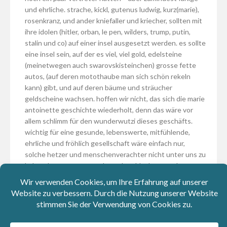
und ehrliche. strache, kickl, gutenus ludwig, kurz(marie),
rosenkranz, und ander kniefaller und kriecher, sollten mit
ihre idolen (hitler, orban, le pen, wilders, trump, putin,
stalin und co) auf einer insel ausgesetzt werden. es sollte
eine insel sein, auf der es viel, viel gold, edelsteine
(meinetwegen auch swarovskisteinchen) grosse fette
autos, (auf deren motothaube man sich schön rekeln
kann) gibt, und auf deren bäume und sträucher
geldscheine wachsen. hoffen wir nicht, das sich die marie
antoinette geschichte wiederholt, denn das wäre vor
allem schlimm für den wunderwutzi dieses geschäfts.
wichtig für eine gesunde, lebenswerte, mitfühlende,
ehrliche und fröhlich gesellschaft wäre einfach nur,
solche hetzer und menschenverachter nicht unter uns zu
haben. besser gutmenschen, als schlechtmenschen.
leben und leben lassen! kurz gesagt: JEDER UND JEDEM
DAS SEINE! es lebe die liebe!
1
0
Antworten