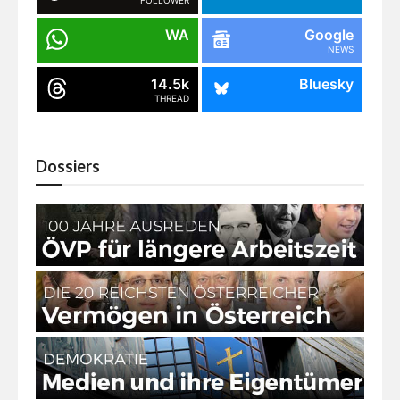
WA
Google
NEWS
14.5k
Bluesky
THREAD
Dossiers