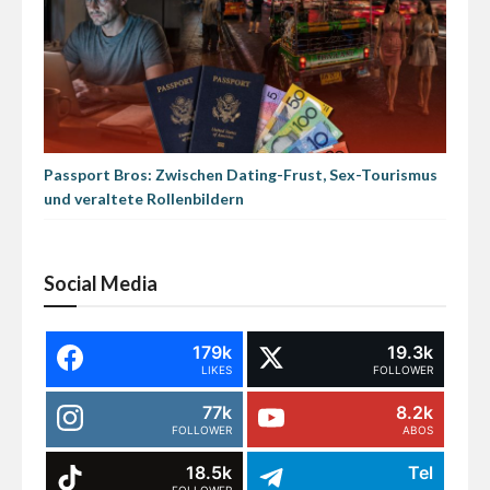
Passport Bros: Zwischen Dating-Frust, Sex-Tourismus
und veraltete Rollenbildern
Social Media
179k
19.3k
LIKES
FOLLOWER
77k
8.2k
FOLLOWER
ABOS
18.5k
Tel
FOLLOWER