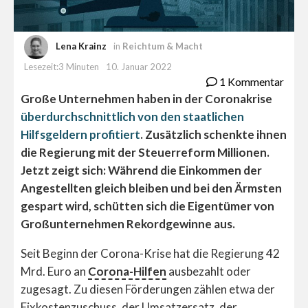
Lena Krainz
in
Reichtum & Macht
Lesezeit:3 Minuten
10. Januar 2022
1 Kommentar
Große Unternehmen haben in der Coronakrise
ü
berdurchschnittlich von den staatlichen
Hilfsgeldern profitiert
. Zusätzlich schenkte ihnen
die Regierung mit der Steuerreform Millionen.
Jetzt zeigt sich: Während die Einkommen der
Angestellten gleich bleiben und bei den Ärmsten
gespart wird, schütten sich die Eigentümer von
Großunternehmen Rekordgewinne aus.
Seit Beginn der Corona-Krise hat die Regierung 42
Mrd. Euro an
Corona-Hilfen
ausbezahlt oder
zugesagt. Zu diesen Förderungen zählen etwa der
Fixkostenzuschuss, der Umsatzersatz, der