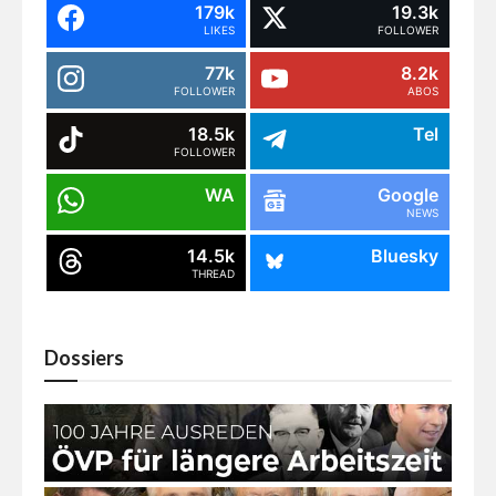
179k
19.3k
LIKES
FOLLOWER
77k
8.2k
FOLLOWER
ABOS
18.5k
Tel
FOLLOWER
WA
Google
NEWS
14.5k
Bluesky
THREAD
Dossiers