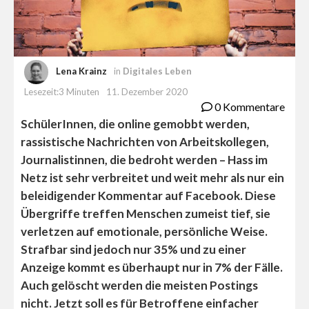
Lena Krainz
in
Digitales Leben
Lesezeit:3 Minuten
11. Dezember 2020
0 Kommentare
SchülerInnen, die online gemobbt werden,
rassistische Nachrichten von Arbeitskollegen,
Journalistinnen, die bedroht werden – Hass im
Netz ist sehr verbreitet und weit mehr als nur ein
beleidigender Kommentar auf Facebook. Diese
Übergriffe treffen Menschen zumeist tief, sie
verletzen auf emotionale, persönliche Weise.
Strafbar sind jedoch nur 35% und zu einer
Anzeige kommt es überhaupt nur in 7% der Fälle.
Auch gelöscht werden die meisten Postings
nicht. Jetzt soll es für Betroffene einfacher