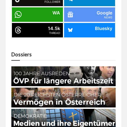
FOLLOWER
WA
Google
NEWS
14.5k
Bluesky
THREAD
Dossiers