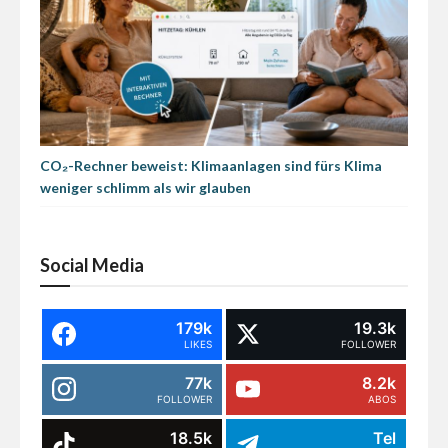
CO₂-Rechner beweist: Klimaanlagen sind fürs Klima
weniger schlimm als wir glauben
Social Media
179k
19.3k
LIKES
FOLLOWER
77k
8.2k
FOLLOWER
ABOS
18.5k
Tel