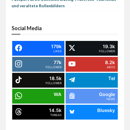
und veraltete Rollenbildern
Social Media
179k
19.3k
LIKES
FOLLOWER
77k
8.2k
FOLLOWER
ABOS
18.5k
Tel
FOLLOWER
WA
Google
NEWS
14.5k
Bluesky
THREAD