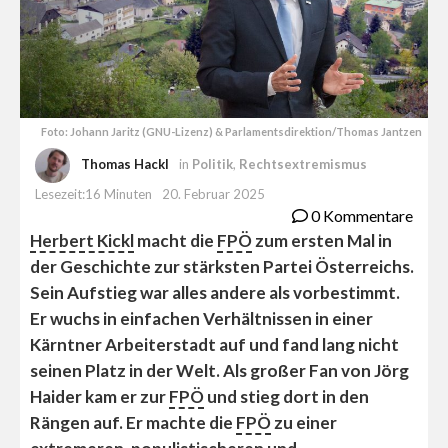
Foto: Johann Jaritz (GNU-Lizenz) & Parlamentsdirektion/Thomas Jantzen
Thomas Hackl
in
Politik
,
Rechtsextremismus
Lesezeit:16 Minuten
20. Februar 2025
0 Kommentare
Herbert Kickl
macht die
FPÖ
zum ersten Mal in
der Geschichte zur stärksten Partei Österreichs.
Sein Aufstieg war alles andere als vorbestimmt.
Er wuchs in einfachen Verhältnissen in einer
Kärntner Arbeiterstadt auf und fand lang nicht
seinen Platz in der Welt. Als großer Fan von Jörg
Haider kam er zur
FPÖ
und stieg dort in den
Rängen auf. Er machte die
FPÖ
zu einer