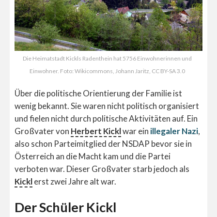
Die Heimatstadt Kickls Radenthein hat 5756 Einwohnerinnen und
Einwohner. Foto: Wikicommons, Johann Jaritz, CC BY-SA 3.0
Über die politische Orientierung der Familie ist
wenig bekannt. Sie waren nicht politisch organisiert
und fielen nicht durch politische Aktivitäten auf. Ein
Großvater von
Herbert Kickl
war ein
illegaler Nazi
,
also schon Parteimitglied der NSDAP bevor sie in
Österreich an die Macht kam und die Partei
verboten war. Dieser Großvater starb jedoch als
Kickl
erst zwei Jahre alt war.
Der Schüler Kickl