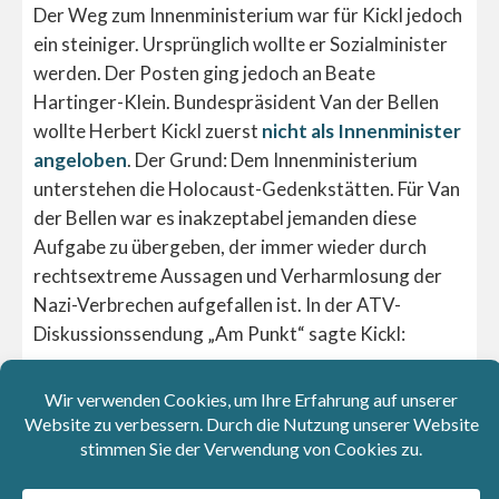
Der Weg zum Innenministerium war für Kickl jedoch
ein steiniger. Ursprünglich wollte er Sozialminister
werden. Der Posten ging jedoch an Beate
Hartinger-Klein. Bundespräsident Van der Bellen
wollte Herbert Kickl zuerst
nicht als Innenminister
angeloben
. Der Grund: Dem Innenministerium
unterstehen die Holocaust-Gedenkstätten. Für Van
der Bellen war es inakzeptabel jemanden diese
Aufgabe zu übergeben, der immer wieder durch
rechtsextreme Aussagen und Verharmlosung der
Nazi-Verbrechen aufgefallen ist. In der ATV-
Diskussionssendung „Am Punkt“ sagte Kickl:
„Da werden wir uns nicht darauf
verständigen können, dass ein Verein als
solcher oder eine Einheit wie die Waffen-SS
kollektiv schuldig zu sprechen ist.“