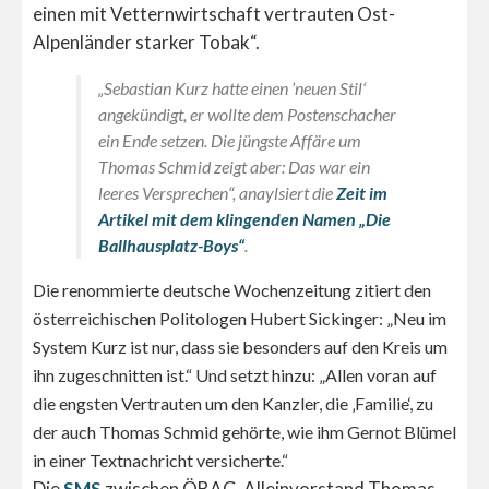
einen mit Vetternwirtschaft vertrauten Ost-
Alpenländer starker Tobak“.
„Sebastian Kurz hatte einen ’neuen Stil‘
angekündigt, er wollte dem Postenschacher
ein Ende setzen. Die jüngste Affäre um
Thomas Schmid zeigt aber: Das war ein
leeres Versprechen“, anaylsiert die
Zeit
im
Artikel mit dem klingenden Namen „Die
Ballhausplatz-Boys“
.
Die renommierte deutsche Wochenzeitung zitiert den
österreichischen Politologen Hubert Sickinger: „Neu im
System Kurz ist nur, dass sie besonders auf den Kreis um
ihn zugeschnitten ist.“ Und setzt hinzu: „Allen voran auf
die engsten Vertrauten um den Kanzler, die ‚Familie‘, zu
der auch Thomas Schmid gehörte, wie ihm Gernot Blümel
in einer Textnachricht versicherte.“
Die
SMS
zwischen ÖBAG-Alleinvorstand Thomas