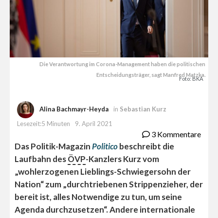
Die Verantwortung im Corona-Management haben die politischen
Entscheidungsträger, sagt Manfred Matzka.
Foto: BKA
Alina Bachmayr-Heyda
in
Sebastian Kurz
Lesezeit:5 Minuten
9. April 2021
3 Kommentare
Das Politik-Magazin
Politico
beschreibt die
Laufbahn des
ÖVP
-Kanzlers Kurz vom
„wohlerzogenen Lieblings-Schwiegersohn der
Nation“ zum „durchtriebenen Strippenzieher, der
bereit ist, alles Notwendige zu tun, um seine
Agenda durchzusetzen“. Andere internationale