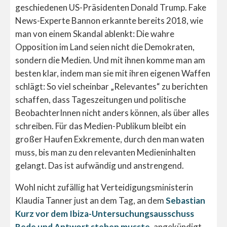
geschiedenen US-Präsidenten Donald Trump. Fake
News-Experte Bannon erkannte bereits 2018, wie
man von einem Skandal ablenkt: Die wahre
Opposition im Land seien nicht die Demokraten,
sondern die Medien. Und mit ihnen komme man am
besten klar, indem man sie mit ihren eigenen Waffen
schlägt: So viel scheinbar „Relevantes“ zu berichten
schaffen, dass Tageszeitungen und politische
BeobachterInnen nicht anders können, als über alles
schreiben. Für das Medien-Publikum bleibt ein
großer Haufen Exkremente, durch den man waten
muss, bis man zu den relevanten Medieninhalten
gelangt. Das ist aufwändig und anstrengend.
Wohl nicht zufällig hat Verteidigungsministerin
Klaudia Tanner just an dem Tag, an dem
Sebastian
Kurz vor dem Ibiza-Untersuchungsausschuss
Rede und Antwort stehen musste
, angekündigt,