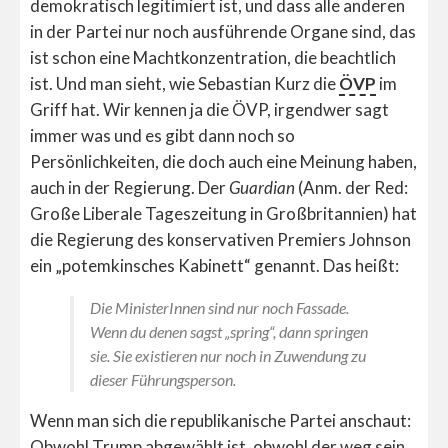
demokratisch legitimiert ist, und dass alle anderen
in der Partei nur noch ausführende Organe sind, das
ist schon eine Machtkonzentration, die beachtlich
ist. Und man sieht, wie Sebastian Kurz die
ÖVP
im
Griff hat. Wir kennen ja die ÖVP, irgendwer sagt
immer was und es gibt dann noch so
Persönlichkeiten, die doch auch eine Meinung haben,
auch in der Regierung. Der
Guardian
(Anm. der Red:
Große Liberale Tageszeitung in Großbritannien) hat
die Regierung des konservativen Premiers Johnson
ein „potemkinsches Kabinett“ genannt. Das heißt:
Die MinisterInnen sind nur noch Fassade.
Wenn du denen sagst „spring“, dann springen
sie. Sie existieren nur noch in Zuwendung zu
dieser Führungsperson.
Wenn man sich die republikanische Partei anschaut:
Obwohl Trump abgewählt ist, obwohl der weg sein