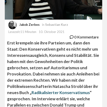
Jakob Zerbes
in
Sebastian Kurz
Lesezeit:11 Minuten
10. Oktober 2021
0 Kommentare
Erst krempeln sie ihre Parteien um, dann den
Staat: Den Konservativen geht es nicht mehr um
Interessensausgleich, Konsens und Stabilität. Sie
haben mit den Gewohnheiten der Politik
gebrochen, setzen auf Autoritarismus und
Provokation. Dabei nehmen sie auch Anleihen bei
der extremen Rechten. Wir haben mit der
Politikwissenschafterin Natascha Strobl über ihr
neues Buch „
Radikalisierter Konservatismus
“
gesprochen. Im Interview erklärt sie, welche
Parallelen es zwischen Donald Trump und