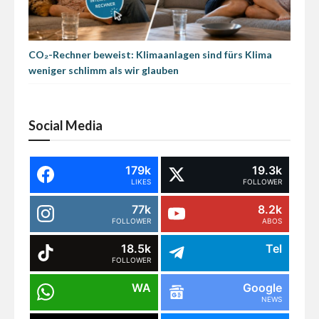
CO₂-Rechner beweist: Klimaanlagen sind fürs Klima
weniger schlimm als wir glauben
Social Media
179k
19.3k
LIKES
FOLLOWER
77k
8.2k
FOLLOWER
ABOS
18.5k
Tel
FOLLOWER
WA
Google
NEWS