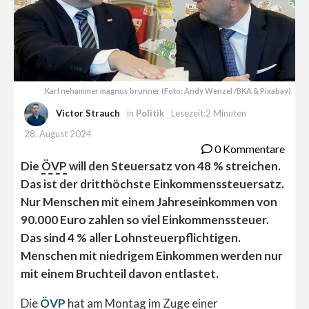
Karl nehammer magnus brunner (Foto: Andy Wenzel /BKA & Pixabay)
Victor Strauch
in
Politik
Lesezeit:2 Minuten
28. August 2024
0 Kommentare
Die
ÖVP
will den Steuersatz von 48 % streichen.
Das ist der dritthöchste Einkommenssteuersatz.
Nur Menschen mit einem Jahreseinkommen von
90.000 Euro zahlen so viel Einkommenssteuer.
Das sind 4 % aller Lohnsteuerpflichtigen.
Menschen mit niedrigem Einkommen werden nur
mit einem Bruchteil davon entlastet.
Die
ÖVP
hat am Montag im Zuge einer