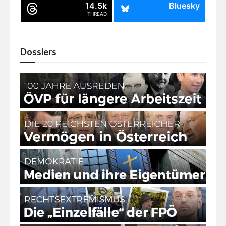
14.5k
Bluesky
THREAD
Dossiers