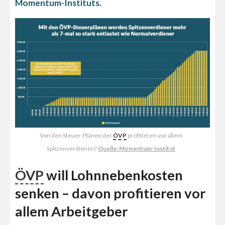
Momentum-Instituts.
Von den Steuer-Plänen der
ÖVP
profitieren vor allem
Spitzenverdiener//
Quelle: Momentum-Institut
ÖVP
will Lohnnebenkosten
senken – davon profitieren vor
allem Arbeitgeber