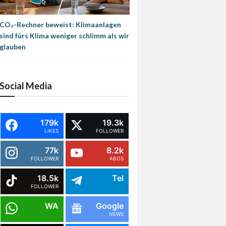
CO₂-Rechner beweist: Klimaanlagen
sind fürs Klima weniger schlimm als wir
glauben
Social Media
179k
19.3k
LIKES
FOLLOWER
77k
8.2k
FOLLOWER
ABOS
18.5k
Tel
FOLLOWER
WA
Google
NEWS