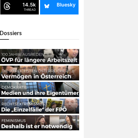
14.5k
Bluesky
THREAD
Dossiers