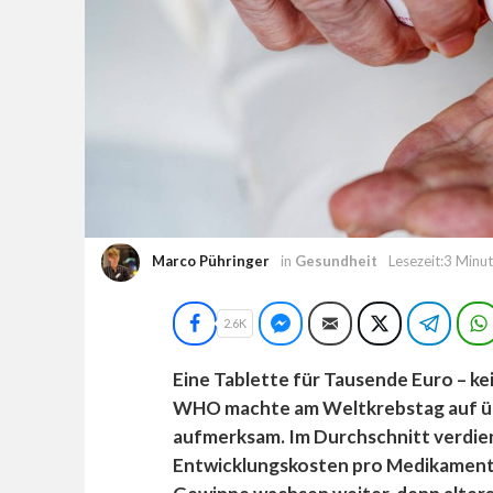
Marco Pühringer
in
Gesundheit
Lesezeit:3 Minu
Facebook
Facebook Messenger
E-Mail
Twitter
Teleg
2.6K
Eine Tablette für Tausende Euro – ke
WHO machte am Weltkrebstag auf ü
aufmerksam. Im Durchschnitt verdi
Entwicklungskosten pro Medikament. 