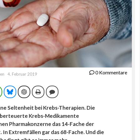
0 Kommentare
ten
4. Februar 2019
ram
WhatsApp
Bluesky
ChatGPT
Drucken
Kommentieren
ine Seltenheit bei Krebs-Therapien. Die
berteuerte Krebs-Medikamente
enen Pharmakonzerne das 14-Fache der
In Extremfällen gar das 68-Fache. Und die