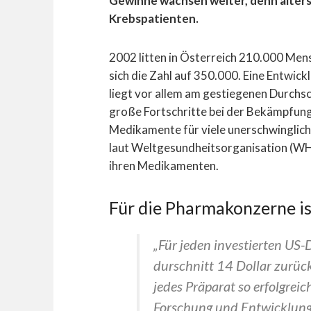
Gewinne wachsen weiter, denn alters
Krebspatienten.
2002 litten in Österreich 210.000 Men
sich die Zahl auf 350.000. Eine Entwickl
liegt vor allem am gestiegenen Durchsc
große Fortschritte bei der Bekämpfung 
Medikamente für viele unerschwinglic
laut Weltgesundheitsorganisation (W
ihren Medikamenten.
Für die Pharmakonzerne is
„Für jeden investierten US
durschnitt 14 Dollar zurüc
jedes Präparat so erfolgreic
Forschung und Entwicklung