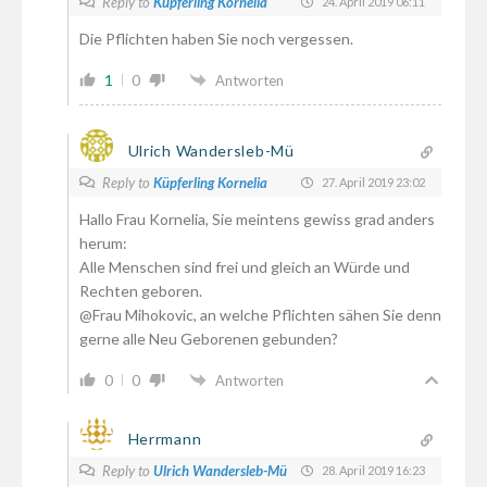
Reply to
Küpferling Kornelia
24. April 2019 06:11
Die Pflichten haben Sie noch vergessen.
1
0
Antworten
Ulrich Wandersleb-Mü
Reply to
Küpferling Kornelia
27. April 2019 23:02
Hallo Frau Kornelia, Sie meintens gewiss grad anders
herum:
Alle Menschen sind frei und gleich an Würde und
Rechten geboren.
@Frau Mihokovic, an welche Pflichten sähen Sie denn
gerne alle Neu Geborenen gebunden?
0
0
Antworten
Herrmann
Reply to
Ulrich Wandersleb-Mü
28. April 2019 16:23