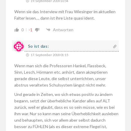
19. September 2018 10:54
Wenn sie das Interview mit Frau Wiesinger im aktuellen
Falter lesen…. dann ist ihre Liste quasi ident.
0
-1
Antworten
So ist das:
17. September 2018 01:15
Wenn man sich die Professoren Hankel, Flassbeck,
Sinn, Lesch, Hörmann etc. anhört, dann akzeptieren
gerade diese Leute, die selbst unterrichten, unser
abstrus veraltetes Schulsystem längst nicht mehr.
Und gerade in Zeiten, wo sich etwas positiv zu ändern
begann, setzt der überhebliche Kanzler alles auf ALT
zurück, weil er glaubt, dass es so sein müsse, wie es bei
ihm war. Nur so kann man seine Überheblichkeit ausleben
und behaupten, sich vor allem aber selbst dadurch
besser zu FÜHLEN (als es dieser extreme Flegel ist,