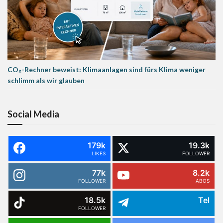
CO₂-Rechner beweist: Klimaanlagen sind fürs Klima weniger
schlimm als wir glauben
Social Media
179k
19.3k
LIKES
FOLLOWER
77k
8.2k
FOLLOWER
ABOS
18.5k
Tel
FOLLOWER