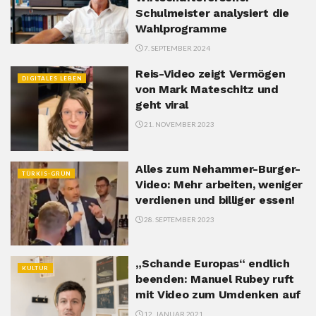
Schulmeister analysiert die
Wahlprogramme
7. SEPTEMBER 2024
Reis-Video zeigt Vermögen
DIGITALES LEBEN
von Mark Mateschitz und
geht viral
21. NOVEMBER 2023
Alles zum Nehammer-Burger-
TÜRKIS-GRÜN
Video: Mehr arbeiten, weniger
verdienen und billiger essen!
28. SEPTEMBER 2023
„Schande Europas“ endlich
KULTUR
beenden: Manuel Rubey ruft
mit Video zum Umdenken auf
12. JANUAR 2021