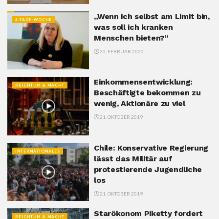
„Wenn ich selbst am Limit bin,
4-TAGE-WOCHE
was soll ich kranken
Menschen bieten?“
20. FEBRUAR 2020
Einkommensentwicklung:
REICHTUM & MACHT
Beschäftigte bekommen zu
wenig, Aktionäre zu viel
21. OKTOBER 2019
Chile: Konservative Regierung
INTERNATIONALES
lässt das Militär auf
protestierende Jugendliche
los
21. OKTOBER 2019
Starökonom Piketty fordert
REICHTUM & MACHT