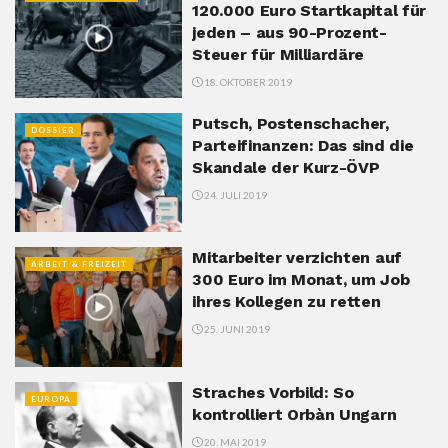
120.000 Euro Startkapital für
jeden – aus 90-Prozent-
Steuer für Milliardäre
18. OKTOBER 2019
Putsch, Postenschacher,
DOSSIER
Parteifinanzen: Das sind die
Skandale der Kurz-ÖVP
24. JULI 2019
Mitarbeiter verzichten auf
ARBEIT & FREIZEIT
300 Euro im Monat, um Job
ihres Kollegen zu retten
25. JUNI 2019
Straches Vorbild: So
EUROPA
kontrolliert Orbàn Ungarn
20. MAI 2019