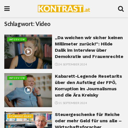
Schlagwort:
Video
„Da weichen wir sicher keinen
INTERVIEW
Millimeter zurück!“: Hilde
Dalik im Interview über
Demokratie und Frauenrechte
24. SEPTEMBER 2024
Kabarett-Legende Resetarits
INTERVIEW
über den Aufstieg der FPÖ,
Korruption im Journalismus
und die Ära Kreisky
11. SEPTEMBER 2024
Steuergeschenke für Reiche
SCHWARZ-BLAU
oder mehr Geld für uns alle –
Wirtschaftsforscher