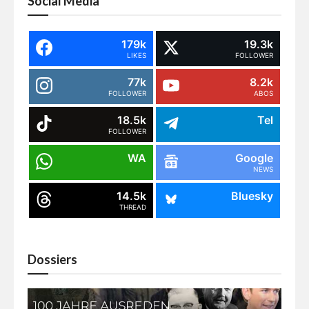
Social Media
179k
19.3k
LIKES
FOLLOWER
77k
8.2k
FOLLOWER
ABOS
18.5k
Tel
FOLLOWER
WA
Google
NEWS
14.5k
Bluesky
THREAD
Dossiers