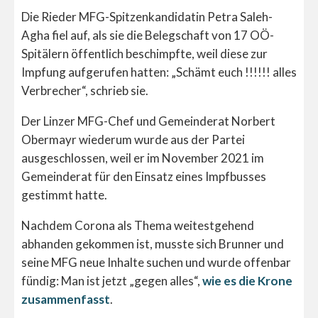
Die Rieder MFG-Spitzenkandidatin Petra Saleh-
Agha fiel auf, als sie die Belegschaft von 17 OÖ-
Spitälern öffentlich beschimpfte, weil diese zur
Impfung aufgerufen hatten: „Schämt euch !!!!!! alles
Verbrecher“, schrieb sie.
Der Linzer MFG-Chef und Gemeinderat Norbert
Obermayr wiederum wurde aus der Partei
ausgeschlossen, weil er im November 2021 im
Gemeinderat für den Einsatz eines Impfbusses
gestimmt hatte.
Nachdem Corona als Thema weitestgehend
abhanden gekommen ist, musste sich Brunner und
seine MFG neue Inhalte suchen und wurde offenbar
fündig: Man ist jetzt „gegen alles“,
wie es die Krone
zusammenfasst
.