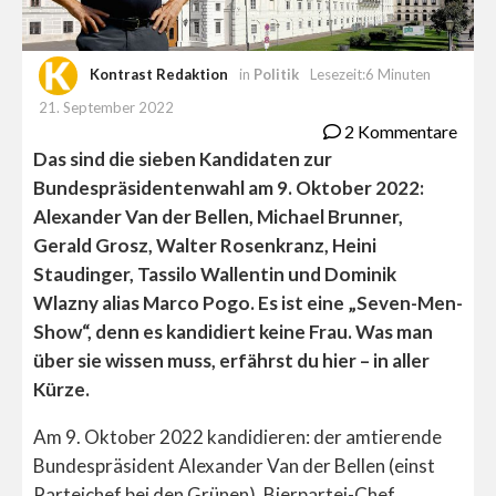
Kontrast Redaktion
in
Politik
Lesezeit:6 Minuten
21. September 2022
2 Kommentare
Das sind die sieben Kandidaten zur
Bundespräsidentenwahl am 9. Oktober 2022:
Alexander Van der Bellen, Michael Brunner,
Gerald Grosz, Walter Rosenkranz, Heini
Staudinger, Tassilo Wallentin und Dominik
Wlazny alias Marco Pogo. Es ist eine „Seven-Men-
Show“, denn es kandidiert keine Frau. Was man
über sie wissen muss, erfährst du hier – in aller
Kürze.
Am 9. Oktober 2022 kandidieren: der amtierende
Bundespräsident Alexander Van der Bellen (einst
Parteichef bei den Grünen), Bierpartei-Chef