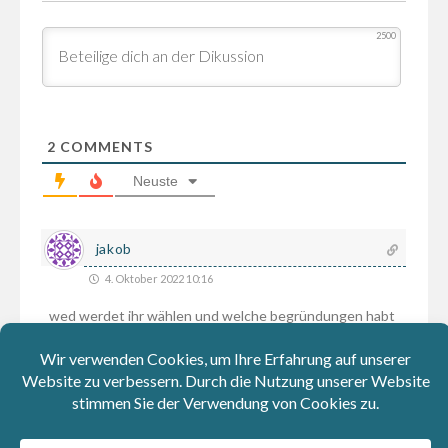
2500
2
COMMENTS
Neuste
jakob
4. Oktober 2022 10:16
wed werdet ihr wählen und welche begründungen habt
ihr dazu
0
0
Antworten
Sepp