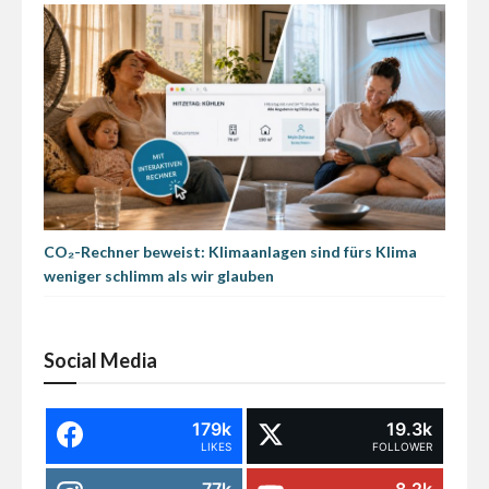
CO₂-Rechner beweist: Klimaanlagen sind fürs Klima
weniger schlimm als wir glauben
Social Media
179k
19.3k
LIKES
FOLLOWER
77k
8.2k