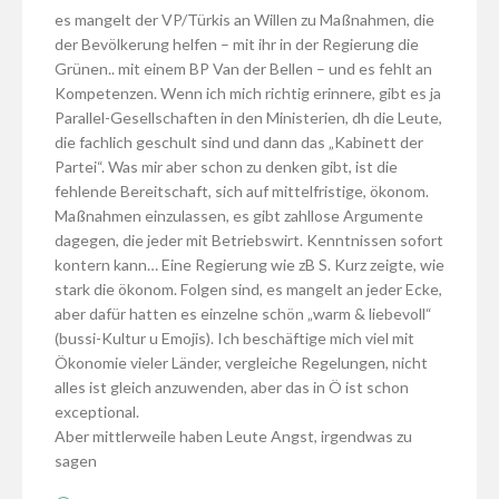
es mangelt der VP/Türkis an Willen zu Maßnahmen, die
der Bevölkerung helfen – mit ihr in der Regierung die
Grünen.. mit einem BP Van der Bellen – und es fehlt an
Kompetenzen. Wenn ich mich richtig erinnere, gibt es ja
Parallel-Gesellschaften in den Ministerien, dh die Leute,
die fachlich geschult sind und dann das „Kabinett der
Partei“. Was mir aber schon zu denken gibt, ist die
fehlende Bereitschaft, sich auf mittelfristige, ökonom.
Maßnahmen einzulassen, es gibt zahllose Argumente
dagegen, die jeder mit Betriebswirt. Kenntnissen sofort
kontern kann… Eine Regierung wie zB S. Kurz zeigte, wie
stark die ökonom. Folgen sind, es mangelt an jeder Ecke,
aber dafür hatten es einzelne schön „warm & liebevoll“
(bussi-Kultur u Emojis). Ich beschäftige mich viel mit
Ökonomie vieler Länder, vergleiche Regelungen, nicht
alles ist gleich anzuwenden, aber das in Ö ist schon
exceptional.
Aber mittlerweile haben Leute Angst, irgendwas zu
sagen