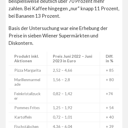
beispielsweise deutlich über 70 Prozent mehr
zahlen. Bei Kaffee hingegen „nur“ knapp 11 Prozent,
bei Bananen 13 Prozent.
Basis der Untersuchung war eine Erhebung der
Preise in sieben Wiener Supermärkten und
Diskontern.
Produkt inkl.
Preis Juni 2022 – Juni
Diff.
Aktionen
2023 in Euro
in %
Pizza Margarita
2,52 – 4,66
+ 85
Marillenmarmel
1,56 – 2,8
+ 80
ade
Feinkristallzuck
0,82 – 1,42
+74
er
Pommes Frites
1,25 – 1,92
+ 54
Kartoffeln
0,72 – 1,01
+ 40
Fischstäbchen
4,36 – 6,04
+ 39