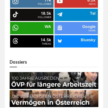
FOLLOWER
ABOS
18.5k
Tel
FOLLOWER
WA
Google
NEWS
14.5k
Bluesky
THREAD
Dossiers