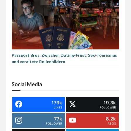
Passport Bros: Zwischen Dating-Frust, Sex-Tourismus
und veraltete Rollenbildern
Social Media
179k
19.3k
LIKES
FOLLOWER
77k
8.2k
FOLLOWER
ABOS