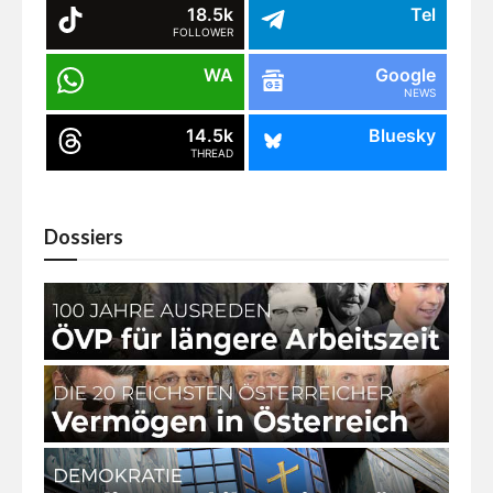
18.5k
Tel
FOLLOWER
WA
Google
NEWS
14.5k
Bluesky
THREAD
Dossiers