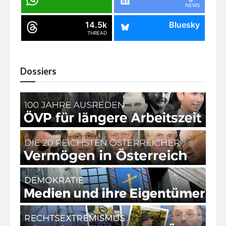
NEWS
14.5k
Bluesky
THREAD
Dossiers