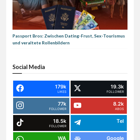
Passport Bros: Zwischen Dating-Frust, Sex-Tourismus
und veraltete Rollenbildern
Social Media
179k
19.3k
LIKES
FOLLOWER
77k
8.2k
FOLLOWER
ABOS
18.5k
Tel
FOLLOWER
WA
Google