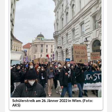
S
A
Schülerstreik am 26. Jänner 2022 in Wien. (Foto:
AKS)