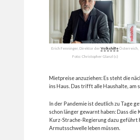
Erich Fenninger, Direktor der
Volkshilfe
Österreich,
Foto: Christopher Glanzl (c)
Mietpreise anzuziehen: Es steht die n
ins Haus. Das trifft alle Haushalte, am 
In der Pandemie ist deutlich zu Tage g
schon länger gewarnt haben: Dass die 
Kurz-Strache-Regierung dazu geführt 
Armutsschwelle leben müssen.