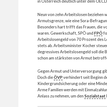
in Österreich deutlich unter dem OECD
Neun von zehn Arbeitslosen beziehen we
Armutsgrenze, wie eine Sora-Befragun
Besonders hart trifft das Frauen, die vo
waren. Gewerkschaft, SPÖ und
FPÖ
fo
Arbeitslosengeld von 70 Prozent des L
stets ab. Arbeitsminister Kocher steuer
degressives Arbeitslosengeld soll die B
schon am stärksten von Armut betroffe
Gegen Armut und Unterversorgung gibt
Doch die
ÖVP
verhindert seit Beginn d
Kindergrundsicherung oder eine Mindes
Arme Familien werden mit Einmalzahlun
Anlass zu nehmen, um den
Sozialstaat