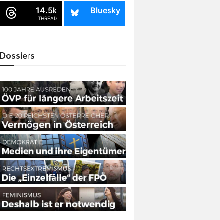
14.5k
Bluesky
THREAD
Dossiers