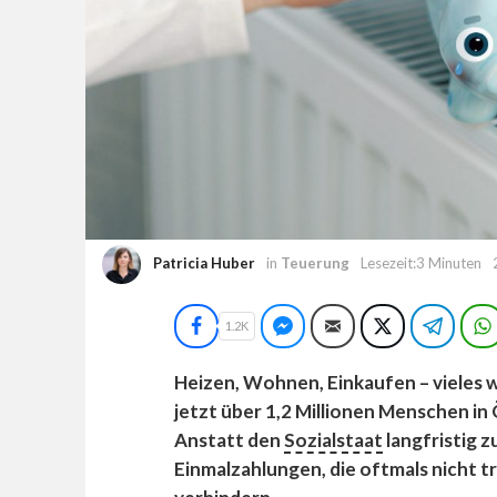
Patricia Huber
in
Teuerung
Lesezeit:3 Minuten
Facebook
Facebook Messenger
E-Mail
Twitter
Teleg
1.2K
Heizen, Wohnen, Einkaufen – vieles w
jetzt über 1,2 Millionen Menschen in
Anstatt den
Sozialstaat
langfristig z
Einmalzahlungen, die oftmals nicht t