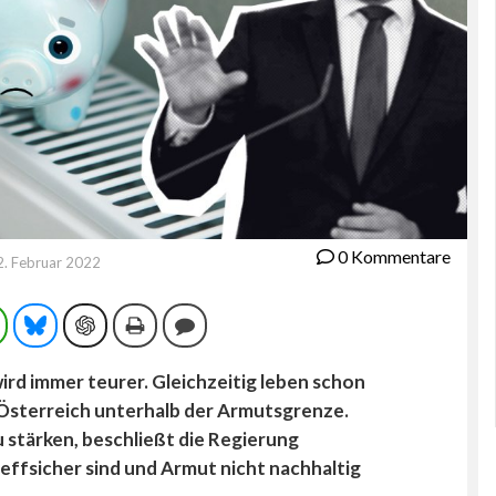
0 Kommentare
2. Februar 2022
ram
WhatsApp
Bluesky
ChatGPT
Drucken
Kommentieren
ird immer teurer. Gleichzeitig leben schon
 Österreich unterhalb der Armutsgrenze.
u stärken, beschließt die Regierung
reffsicher sind und Armut nicht nachhaltig