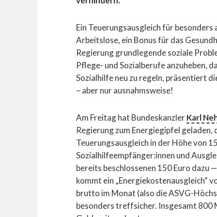
verhindern.
Ein Teuerungsausgleich für besonders 
Arbeitslose, ein Bonus für das Gesundh
Regierung grundlegende soziale Proble
Pflege- und Sozialberufe anzuheben, d
Sozialhilfe neu zu regeln, präsentiert 
– aber nur ausnahmsweise!
Am Freitag hat Bundeskanzler
Karl N
Regierung zum Energiegipfel geladen, d
Teuerungsausgleich in der Höhe von 15
Sozialhilfeempfänger:innen und Ausgl
bereits beschlossenen 150 Euro dazu — 
kommt ein „Energiekostenausgleich“ von
brutto im Monat (also die ASVG-Höchst
besonders treffsicher. Insgesamt 800 Mi