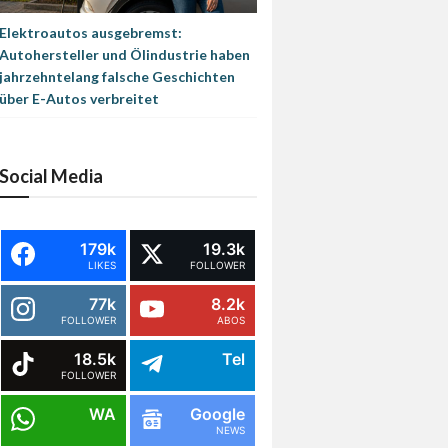
Elektroautos ausgebremst:
Autohersteller und Ölindustrie haben
jahrzehntelang falsche Geschichten
über E-Autos verbreitet
Social Media
179k
19.3k
LIKES
FOLLOWER
77k
8.2k
FOLLOWER
ABOS
18.5k
Tel
FOLLOWER
WA
Google
NEWS