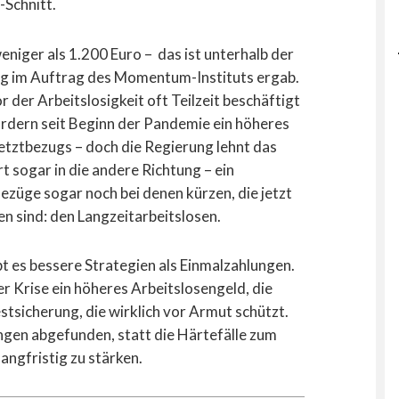
-Schnitt.
niger als 1.200 Euro – das ist unterhalb der
g im Auftrag des Momentum-Instituts ergab.
r der Arbeitslosigkeit oft Teilzeit beschäftigt
rdern seit Beginn der Pandemie ein höheres
etztbezugs – doch die Regierung lehnt das
t sogar in die andere Richtung – ein
ezüge sogar noch bei denen kürzen, die jetzt
n sind: den Langzeitarbeitslosen.
 es bessere Strategien als Einmalzahlungen.
er Krise ein höheres Arbeitslosengeld, die
tsicherung, die wirklich vor Armut schützt.
gen abgefunden, statt die Härtefälle zum
langfristig zu stärken.