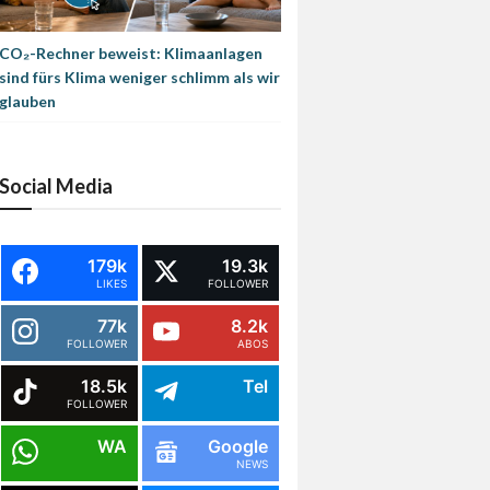
CO₂-Rechner beweist: Klimaanlagen
sind fürs Klima weniger schlimm als wir
glauben
Social Media
179k
19.3k
LIKES
FOLLOWER
77k
8.2k
FOLLOWER
ABOS
18.5k
Tel
FOLLOWER
WA
Google
NEWS