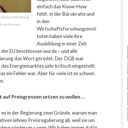
einfach das Know-How
fehlt. In der Bürokratie und
 Lohnzurückhaltung
in den
ihren Preisen
Wirtschaftsforschungsinsti
tuten haben viele ihre
Ausbildung in einer Zeit
n der EU beschlossen wurde – und alle
isierung das Wort geredet. Der ÖGB war
 des Energiemarktes sehr kritisch eingestellt.
 ein Fehler war. Aber für viele ist es schwer,
n.
t auf Preisgrenzen setzen zu wollen …
t es in der Regierung zwei Gründe, warum man
tiven lehnen Preisregulierung ab, weil sie um
Andere wiederum sagen: Wir haben immer dafür