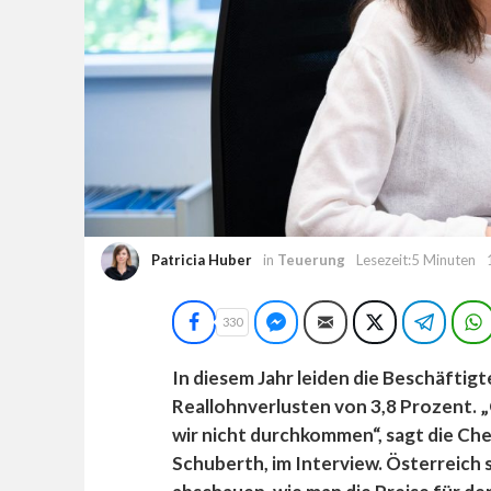
Patricia Huber
in
Teuerung
Lesezeit:5 Minuten
Facebook
Facebook Messenger
E-Mail
Twitter
Teleg
330
In diesem Jahr leiden die Beschäfti
Reallohnverlusten von 3,8 Prozent
wir nicht durchkommen“, sagt die C
Schuberth, im Interview. Österreich 