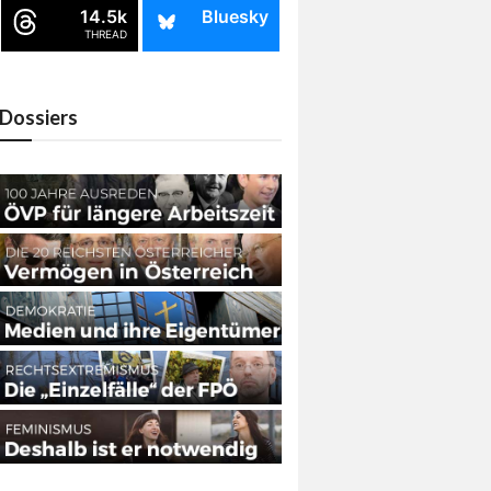
14.5k
Bluesky
THREAD
Dossiers