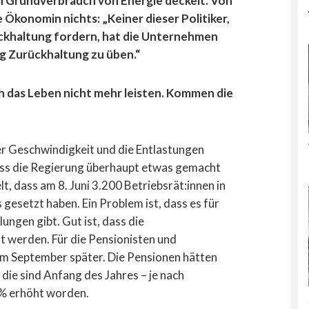
en Grundverbrauch von Energie deckelt. Von
 Ökonomin nichts: „Keiner dieser Politiker,
ckhaltung fordern, hat die Unternehmen
ng Zurückhaltung zu üben.“
h das Leben nicht mehr leisten. Kommen die
ter Geschwindigkeit und die Entlastungen
dass die Regierung überhaupt etwas gemacht
elt, dass am 8. Juni 3.200 Betriebsrät:innen in
gesetzt haben. Ein Problem ist, dass es für
ungen gibt. Gut ist, dass die
lt werden. Für die Pensionisten und
im September später. Die Pensionen hätten
die sind Anfang des Jahres – je nach
3% erhöht worden.