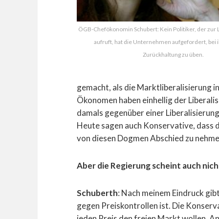
ÖGB-Chefökonomin Schubert: Kein Politiker, der zur
aufruft, hat die Unternehmen aufgefordert, bei 
Zurückhaltung zu üben.
gemacht, als die Marktliberalisierung i
Ökonomen haben einhellig der Liberal
damals gegenüber einer Liberalisierung
Heute sagen auch Konservative, dass das
von diesen Dogmen Abschied zu nehme
Aber die Regierung scheint auch nich
Schuberth
: Nach meinem Eindruck gib
gegen Preiskontrollen ist. Die Konserva
jeden Preis den freien Markt wollen. 