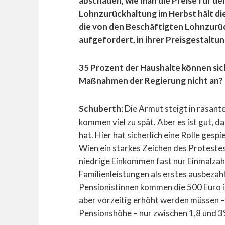
abschauen, wie man die Preise für d
Lohnzurückhaltung im Herbst hält die
die von den Beschäftigten Lohnzurü
aufgefordert, in ihrer Preisgestaltu
35 Prozent der Haushalte können sic
Maßnahmen der Regierung nicht an?
Schuberth
: Die Armut steigt in rasan
kommen viel zu spät. Aber es ist gut, 
hat. Hier hat sicherlich eine Rolle gespi
Wien ein starkes Zeichen des Protestes 
niedrige Einkommen fast nur Einmalzahl
Familienleistungen als erstes ausbezah
Pensionistinnen kommen die 500 Euro 
aber vorzeitig erhöht werden müssen – 
Pensionshöhe – nur zwischen 1,8 und 