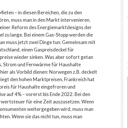
Mieten – in diesen Bereichen, die zu den
en, muss man in den Markt intervenieren.
 einer Reform des Energiemarktdesigns der
el zu lange. Bei einem Gas-Stopp werden die
Man muss jetzt zwei Dinge tun: Gemeinsam mit
tschland, einen Gaspreisdeckel für
preise wieder sinken. Was aber sofort getan
s, Strom und Fernwärme für Haushalte
hier als Vorbild dienen: Norwegen z.B. deckelt
liegt den hohen Marktpreisen, Frankreich hat
eis für Haushalte eingefroren und
se auf 4% – vorerst bis Ende 2022. Bei den
hrwertsteuer für eine Zeit auszusetzen. Wenn
e Konsumenten weitergegeben wird, muss man
hten. Wenn sie das nicht tun, muss man