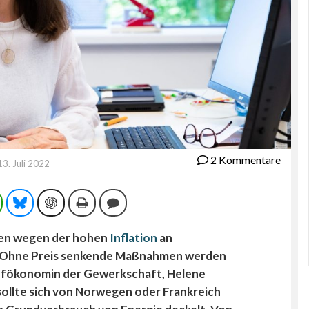
2 Kommentare
13. Juli 2022
ram
WhatsApp
Bluesky
ChatGPT
Drucken
Kommentieren
gten wegen der hohen
Inflation
an
. „Ohne Preis senkende Maßnahmen werden
hefökonomin der Gewerkschaft, Helene
sollte sich von Norwegen oder Frankreich