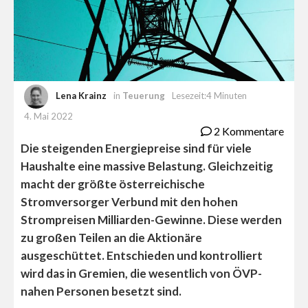
Lena Krainz
in
Teuerung
Lesezeit:4 Minuten
4. Mai 2022
2 Kommentare
Die steigenden Energiepreise sind für viele
Haushalte eine massive Belastung. Gleichzeitig
macht der größte österreichische
Stromversorger Verbund mit den hohen
Strompreisen Milliarden-Gewinne. Diese werden
zu großen Teilen an die Aktionäre
ausgeschüttet. Entschieden und kontrolliert
wird das in Gremien, die wesentlich von ÖVP-
nahen Personen besetzt sind.