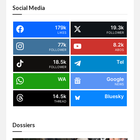
Social Media
179k
19.3k
LIKES
FOLLOWER
77k
8.2k
FOLLOWER
ABOS
18.5k
Tel
FOLLOWER
WA
Google
NEWS
14.5k
Bluesky
THREAD
Dossiers