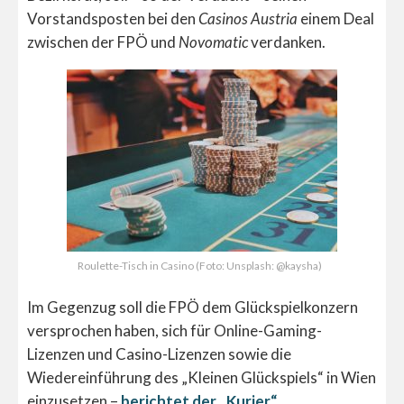
Vorstandsposten bei den
Casinos Austria
einem Deal
zwischen der FPÖ und
Novomatic
verdanken.
Roulette-Tisch in Casino (Foto: Unsplash: @kaysha)
Im Gegenzug soll die FPÖ dem Glückspielkonzern
versprochen haben, sich für Online-Gaming-
Lizenzen und Casino-Lizenzen sowie die
Wiedereinführung des „Kleinen Glückspiels“ in Wien
einzusetzen –
berichtet der „Kurier“
.