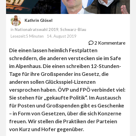
Kathrin Glösel
in
Nationalratswahl 2019
,
Schwarz-Blau
Lesezeit:5 Minuten
14. August 2019
2 Kommentare
Die einen lassen heimlich Festplatten
schreddern, die anderen verstecken sie im Safe
im Alpenhaus. Die einen schreiben 12-Stunden-
Tage für ihre Großspender ins Gesetz, die
anderen sollen Glücksspiel-Lizenzen
versprochen haben. ÖVP und FPÖ verbindet viel:
Sie stehen für „gekaufte Politik“. Im Austausch
für Posten und Großspenden gibt es Geschenke
– in Form von Gesetzen, über die sich Konzerne
freuen. Wir stellen die Praktiken der Parteien
von Kurz und Hofer gegenüber.