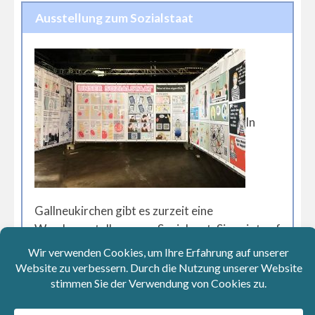
Ausstellung zum Sozialstaat
In
Gallneukirchen gibt es zurzeit eine
Wanderaustellung zum Sozialsaat. Sie zeigt auf
fünf großen Planen die Errungenschaften des
Sozialstaates, die anhand der Figur „Alex“
bildhaft und einfach erklärt dargestellt
werden. Geschaffen wurde die Austellung im