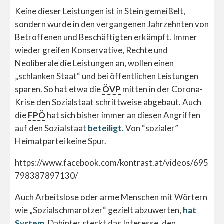
Keine dieser Leistungen ist in Stein gemeißelt,
sondern wurde in den vergangenen Jahrzehnten von
Betroffenen und Beschäftigten erkämpft. Immer
wieder greifen Konservative, Rechte und
Neoliberale die Leistungen an, wollen einen
„schlanken Staat“ und bei öffentlichen Leistungen
sparen. So hat etwa die
ÖVP
mitten in der Corona-
Krise den Sozialstaat schrittweise abgebaut. Auch
die
FPÖ
hat sich bisher immer an diesen Angriffen
auf den Sozialstaat
beteiligt.
Von “sozialer”
Heimatpartei keine Spur.
https://www.facebook.com/kontrast.at/videos/695
798387897130/
Auch Arbeitslose oder arme Menschen mit Wörtern
wie „Sozialschmarotzer“ gezielt abzuwerten,
hat
System
. Dahinter steckt das Interesse, den