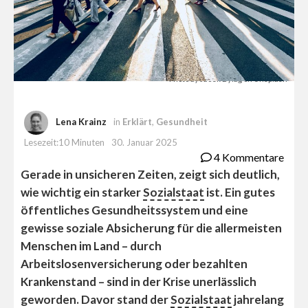
Photo by Jacek Dylag on Unsplash
Lena Krainz
in
Erklärt
,
Gesundheit
Lesezeit:10 Minuten
30. Januar 2025
4 Kommentare
Gerade in unsicheren Zeiten, zeigt sich deutlich,
wie wichtig ein starker
Sozialstaat
ist. Ein gutes
öffentliches Gesundheitssystem und eine
gewisse soziale Absicherung für die allermeisten
Menschen im Land – durch
Arbeitslosenversicherung oder bezahlten
Krankenstand – sind in der Krise unerlässlich
geworden. Davor stand der
Sozialstaat
jahrelang