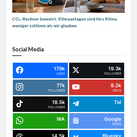
CO₂-Rechner beweist: Klimaanlagen sind fürs Klima
weniger schlimm als wir glauben
Social Media
179k
19.3k
LIKES
FOLLOWER
77k
8.2k
FOLLOWER
ABOS
18.5k
Tel
FOLLOWER
WA
Google
NEWS
14.5k
Bluesky