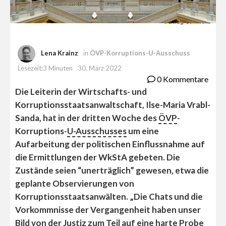
© Bwag/Commons
Lena Krainz
in
ÖVP-Korruptions-U-Ausschuss
Lesezeit:3 Minuten
30. März 2022
0 Kommentare
Die Leiterin der Wirtschafts- und
Korruptionsstaatsanwaltschaft, Ilse-Maria Vrabl-
Sanda, hat in der dritten Woche des
ÖVP
-
Korruptions-
U-Ausschusses
um eine
Aufarbeitung der politischen Einflussnahme auf
die Ermittlungen der WkStA gebeten. Die
Zustände seien “unerträglich” gewesen, etwa die
geplante Observierungen von
Korruptionsstaatsanwälten. „Die Chats und die
Vorkommnisse der Vergangenheit haben unser
Bild von der Justiz zum Teil auf eine harte Probe