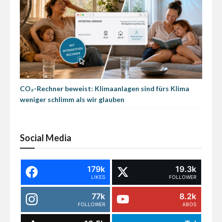
CO₂-Rechner beweist: Klimaanlagen sind fürs Klima
weniger schlimm als wir glauben
Social Media
179k
19.3k
LIKES
FOLLOWER
77k
8.2k
FOLLOWER
ABOS