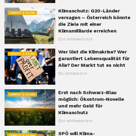
Klimaschutz: G20-Länder
UMWELT & KLIMA
versagen – Österreich könnte
die Ziele mit einer
Klimamilliarde erreichen
11. NOVEMBER 2019
Wer löst die Klimakrise? Wer
UMWELT & KLIMA
garantiert Lebensqualität für
Alle? Der Markt tut es nicht
6. OKTOBER 2019
Erst nach Schwarz-Blau
UMWELT & KLIMA
möglich: Ökostrom-Novelle
und mehr Geld für
Klimaschutz
27. SEPTEMBER 2019
SPÖ will Klima-
UMWELT & KLIMA