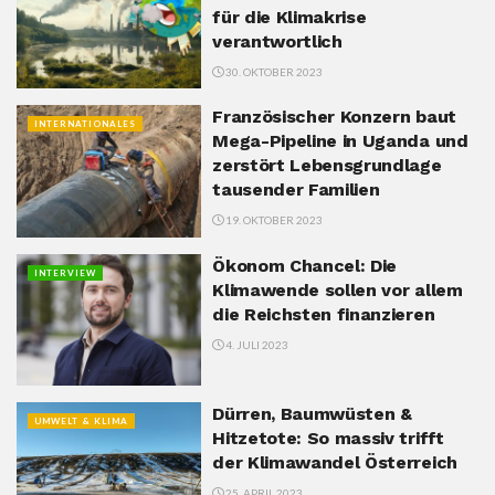
für die Klimakrise
verantwortlich
30. OKTOBER 2023
Französischer Konzern baut
INTERNATIONALES
Mega-Pipeline in Uganda und
zerstört Lebensgrundlage
tausender Familien
19. OKTOBER 2023
Ökonom Chancel: Die
INTERVIEW
Klimawende sollen vor allem
die Reichsten finanzieren
4. JULI 2023
Dürren, Baumwüsten &
UMWELT & KLIMA
Hitzetote: So massiv trifft
der Klimawandel Österreich
25. APRIL 2023