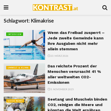
Schlagwort:
Klimakrise
Wenn das Freibad zusperrt –
INTERVIEW
Jede zweite Gemeinde kann
ihre Ausgaben nicht mehr
allein stemmen
23. MÄRZ 2026
Das reichste Prozent der
UMWELT & KLIMA
Menschen verursacht 41 %
aller weltweiten CO2-
Emissionen
3. NOVEMBER 2025
Seetang und Muscheln binden
GOOD NEWS
CO2, reinigen die Meere und
könnten die Welt ernähren