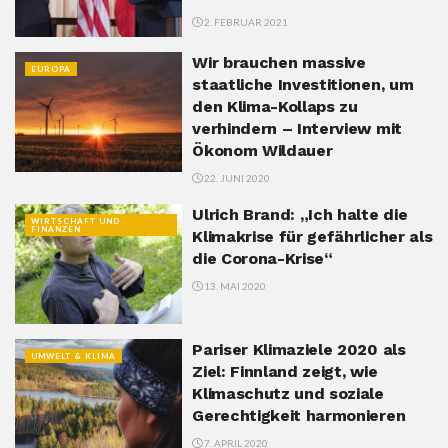
2. FEBRUAR 2021
Wir brauchen massive
EUROPA
staatliche Investitionen, um
den Klima-Kollaps zu
verhindern – Interview mit
Ökonom Wildauer
22. JUNI 2020
Ulrich Brand: „Ich halte die
WIRTSCHAFT UND
FINANZEN
Klimakrise für gefährlicher als
die Corona-Krise“
13. MAI 2020
Pariser Klimaziele 2020 als
UMWELT & KLIMA
Ziel: Finnland zeigt, wie
Klimaschutz und soziale
Gerechtigkeit harmonieren
7. APRIL 2020