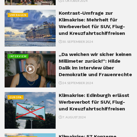
3. OKTOBER 2024
Kontrast-Umfrage zur
UMFRAGEN
Klimakrise: Mehrheit für
Werbeverbot für SUV, Flug-
und Kreuzfahrtschiffreisen
30. SEPTEMBER 2024
„Da weichen wir sicher keinen
INTERVIEW
Millimeter zurück!“: Hilde
Dalik im Interview über
Demokratie und Frauenrechte
24. SEPTEMBER 2024
Klimakrise: Edinburgh erlässt
EUROPA
Werbeverbot für SUV, Flug-
und Kreuzfahrtschiffreisen
7. AUGUST 2024
Klimakrise: 57 Konzerne