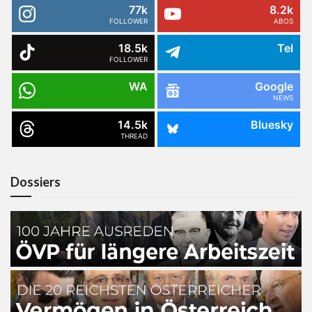
77k
8.2k
FOLLOWER
ABOS
18.5k
Tel
FOLLOWER
WA
Google
NEWS
14.5k
Bluesky
THREAD
Dossiers