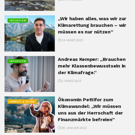
„Wir haben alles, was wir zur
INTERVIEW
Klimarettung brauchen – wir
müssen es nur nützen“
14. MÄRZ 2023
Andreas Kemper: „Brauchen
INTERVIEW
mehr Klassenbewusstsein in
der Klimafrage.“
3. MÄRZ 2023
Ökonomin Pettifor zum
UMWELT & KLIMA
Klimawandel: „Wir müssen
uns aus der Herrschaft der
Finanzmärkte befreien“
28. JANUAR 2022