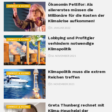
Ökonomin Pettifor: Als
UMWELT & KLIMA
allererstes müssen die
Millionäre für die Kosten der
Klimakrise aufkommen!
5. JANUAR 2022
Lobbying und Profitgier
UMWELT & KLIMA
verhindern notwendige
Klimapolitik
16. NOVEMBER 2021
Klimapolitik muss die extrem
UMWELT & KLIMA
Reichen treffen
5. NOVEMBER 2021
Greta Thunberg rechnet mit
UMWELT & KLIMA
Klima-Heuchelei der