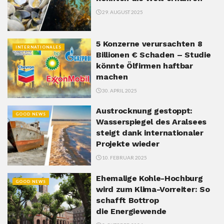
29. AUGUST 2025
5 Konzerne verursachten 8
INTERNATIONALES
Billionen € Schaden – Studie
könnte Ölfirmen haftbar
machen
30. APRIL 2025
Austrocknung gestoppt:
GOOD NEWS
Wasserspiegel des Aralsees
steigt dank internationaler
Projekte wieder
10. FEBRUAR 2025
Ehemalige Kohle-Hochburg
GOOD NEWS
wird zum Klima-Vorreiter: So
schafft Bottrop
die Energiewende