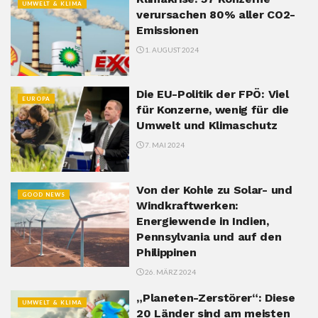
UMWELT & KLIMA
verursachen 80% aller CO2-
Emissionen
1. AUGUST 2024
Die EU-Politik der FPÖ: Viel
EUROPA
für Konzerne, wenig für die
Umwelt und Klimaschutz
7. MAI 2024
Von der Kohle zu Solar- und
GOOD NEWS
Windkraftwerken:
Energiewende in Indien,
Pennsylvania und auf den
Philippinen
26. MÄRZ 2024
„Planeten-Zerstörer“: Diese
UMWELT & KLIMA
20 Länder sind am meisten